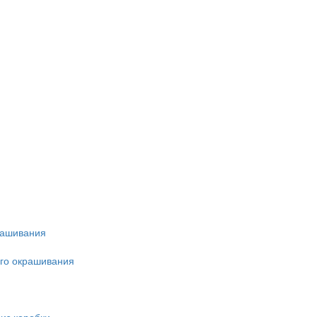
рашивания
ого окрашивания
из коробки