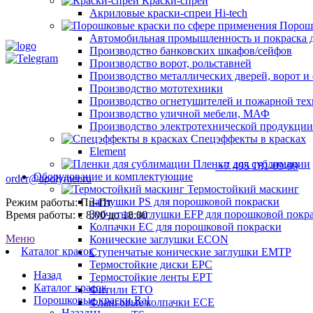
Краски-спреи
Акриловые краски-спреи Hi-tech
Порошк
Автомобильная промышленность и покраска 
Производство банковских шкафов/сейфов
Производство ворот, рольставней
Производство металлических дверей, ворот 
Производство мототехники
Производство огнетушителей и пожарной те
Производство уличной мебели, МАФ
Производство электротехнической продукции
Спецэффекты в красках
Element
Пленки для сублимации
+7 495 181-09-99
Оборудование и комплектующие
order@apolymer.ru
Термостойкий маскинг
Заглушки PS для порошковой покраски
Режим работы: Пн-Пт
Зубчатые заглушки EFP для порошковой покр
Время работы: с 8:00 до 18:00
Колпачки ЕС для порошковой покраски
Меню
Конические заглушки ECON
Каталог красок
Ступенчатые конические заглушки EMTP
Термостойкие диски EPC
Назад
Термостойкие ленты EPT
Каталог красок
Фитили ETO
Порошковые краски Ral
Фланговые колпачки ECE
Назад