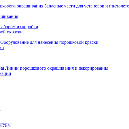
Запасные части для установок и пистоле
рашивания
забором из коробки
вой окраски
Оборудование для нанесения порошковой краски
ки
Линии порошкового окрашивания и декорирования
мации
в
итуры