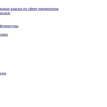
овые краски по сфере применения
дисков
и фурнитуры
хники
аски