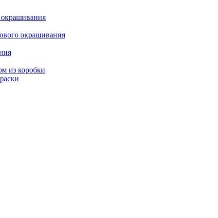
о окрашивания
кового окрашивания
ания
ом из коробки
краски