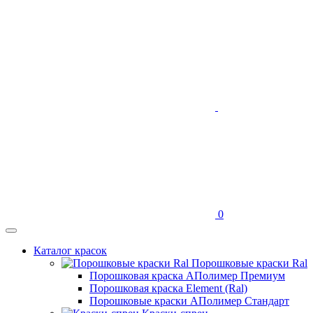
0
Каталог красок
Порошковые краски Ral
Порошковая краска АПолимер Премиум
Порошковая краска Element (Ral)
Порошковые краски АПолимер Стандарт