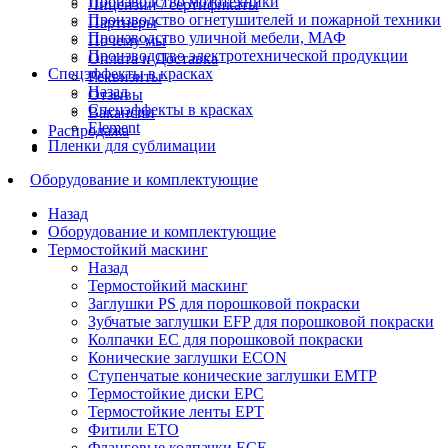
Производство мототехники
Лицензии / сертификаты
Производство огнетушителей и пожарной техники
Партнеры
Производство уличной мебели, МАФ
Почему мы
Производство электротехнической продукции
Оплата и Доставка
Спецэффекты в красках
Реквизиты
Назад
Отзывы
Спецэффекты в красках
Вакансии
Element
Распродажа
Пленки для сублимации
Оборудование и комплектующие
Назад
Оборудование и комплектующие
Термостойкий маскинг
Назад
Термостойкий маскинг
Заглушки PS для порошковой покраски
Зубчатые заглушки EFP для порошковой покраски
Колпачки ЕС для порошковой покраски
Конические заглушки ECON
Ступенчатые конические заглушки EMTP
Термостойкие диски EPC
Термостойкие ленты EPT
Фитили ETO
Фланговые колпачки ECE