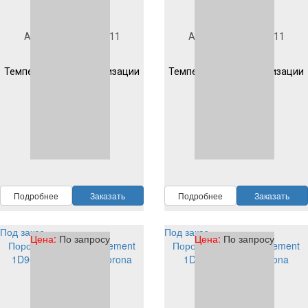
Под заказ
Под заказ
Артикул
1D904S1011
Артикул
1D204S1011
Гладкая
Гладкая
Температура полимеризации
Температура полимеризации
200 °C 10 мин
200 °C 10 мин
RAL
1011
RAL
1011
Подробнее
Заказать
Подробнее
Заказать
Под заказ
Под заказ
Цена:
По запросу
Цена:
По запросу
Порошковая краска Element
Порошковая краска Element
1D901S1012 EP/PE corona
1D903S1012 PE corona