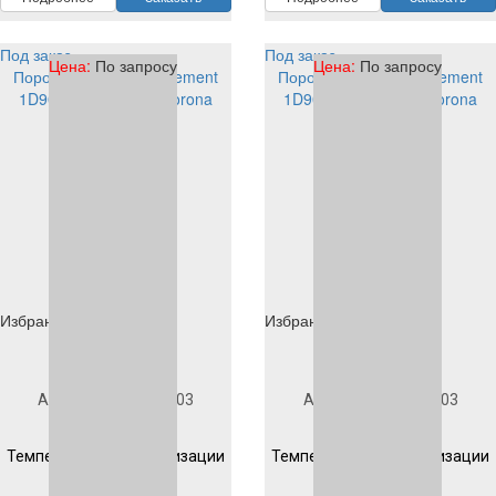
Под заказ
Под заказ
Цена:
По запросу
Цена:
По запросу
Порошковая краска Element
Порошковая краска Element
1D901A1003 EP/PE corona
1D901S1003 EP/PE corona
Избранное
Избранное
Под заказ
Под заказ
Артикул
1D901A1003
Артикул
1D901S1003
Гладкая
Гладкая
Температура полимеризации
Температура полимеризации
200 °C 10 мин
200 °C 10 мин