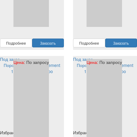
RAL
1004
RAL
1004
Подробнее
Заказать
Подробнее
Заказать
Под заказ
Под заказ
Цена:
По запросу
Цена:
По запросу
Порошковая краска Element
Порошковая краска Element
1D904S1004 PE tribo
1D904S1005 PE tribo
Избранное
Избранное