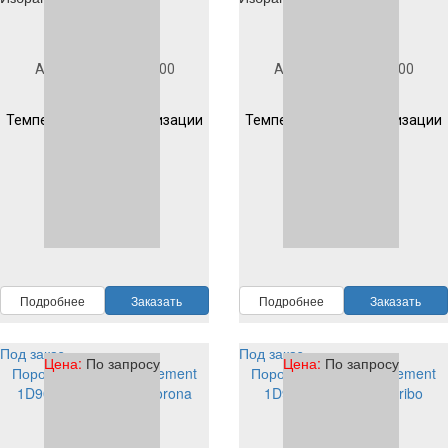
Под заказ
Под заказ
Артикул
1D903S1000
Артикул
1D904S1000
Гладкая
Гладкая
Температура полимеризации
Температура полимеризации
200 °C 10 мин
200 °C 10 мин
RAL
1000
RAL
1000
Подробнее
Заказать
Подробнее
Заказать
Под заказ
Под заказ
Цена:
По запросу
Цена:
По запросу
Порошковая краска Element
Порошковая краска Element
1D901S1001 EP/PE corona
1D902S1001 EP/PE tribo