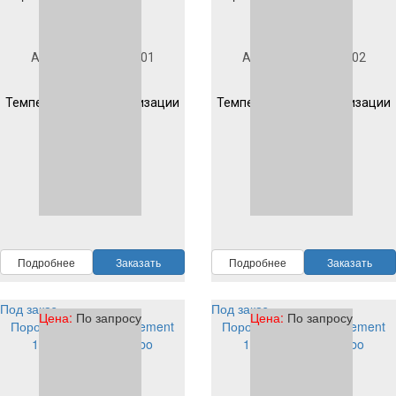
Под заказ
Под заказ
Артикул
1D204S1001
Артикул
1D903S1002
Гладкая
Гладкая
Температура полимеризации
Температура полимеризации
200 °C 10 мин
200 °C 10 мин
RAL
1001
RAL
1002
Подробнее
Заказать
Подробнее
Заказать
Под заказ
Под заказ
Цена:
По запросу
Цена:
По запросу
Порошковая краска Element
Порошковая краска Element
1D904S1002 PE tribo
1D204S1002 PE tribo