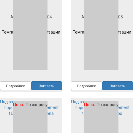
Под заказ
Под заказ
Артикул
1D904S1004
Артикул
1D904S1005
Гладкая
Гладкая
Температура полимеризации
Температура полимеризации
200 °C 10 мин
200 °C 10 мин
RAL
1004
RAL
1005
Подробнее
Заказать
Подробнее
Заказать
Под заказ
Под заказ
Цена:
По запросу
Цена:
По запросу
Порошковая краска Element
Порошковая краска Element
1D903S1007 PE corona
1D904S1007 PE tribo