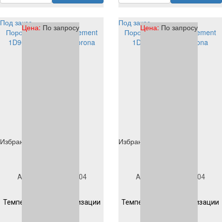
Под заказ
Под заказ
Цена:
По запросу
Цена:
По запросу
Порошковая краска Element
Порошковая краска Element
1D901S1004 EP/PE corona
1D903S1004 PE corona
Избранное
Избранное
Под заказ
Под заказ
Артикул
1D901S1004
Артикул
1D903S1004
Гладкая
Гладкая
Температура полимеризации
Температура полимеризации
200 °C 10 мин
200 °C 10 мин