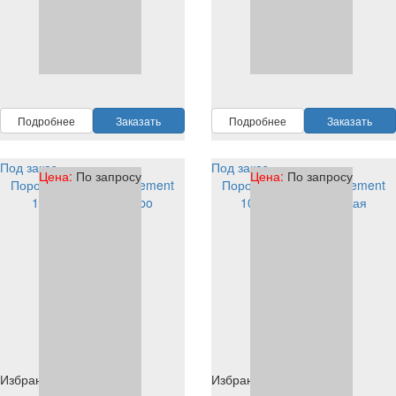
RAL
1011
RAL
1011
Подробнее
Заказать
Подробнее
Заказать
Под заказ
Под заказ
Цена:
По запросу
Цена:
По запросу
Порошковая краска Element
Порошковая краска Element
1D904S1011 PE tribo
1011 PE tribo Гладкая
1D204S1011
Избранное
Избранное