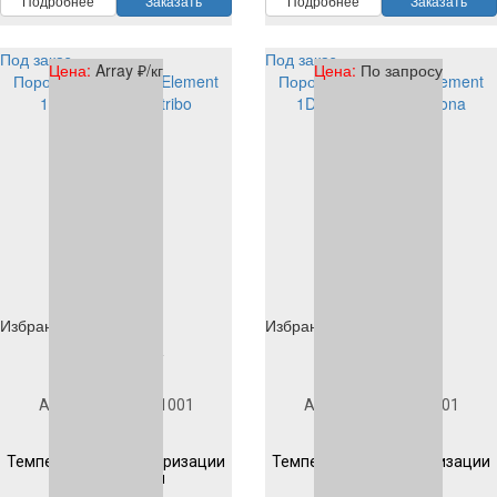
Подробнее
Заказать
Подробнее
Заказать
Под заказ
Под заказ
Цена:
Array ₽/кг
Цена:
По запросу
Порошковая краска Element
Порошковая краска Element
1D904S1001 PE tribo
1D203S1001 PE corona
Избранное
Избранное
Под заказ
Под заказ
Артикул
1D904S1001
Артикул
1D203S1001
Гладкая
Гладкая
Температура полимеризации
Температура полимеризации
200 °C 10 мин
200 °C 10 мин