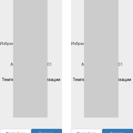
Избранное
Избранное
Под заказ
Под заказ
Артикул
1D901S1001
Артикул
1D902S1001
Гладкая
Гладкая
Температура полимеризации
Температура полимеризации
200 °C 10 мин
200 °C 10 мин
RAL
1001
RAL
1001