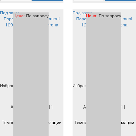
Под заказ
Под заказ
Цена:
По запросу
Цена:
По запросу
Порошковая краска Element
Порошковая краска Element
1D901S1011 EP/PE corona
1D903S1011 PE corona
Избранное
Избранное
Под заказ
Под заказ
Артикул
1D901S1011
Артикул
1D903S1011
Гладкая
Гладкая
Температура полимеризации
Температура полимеризации
200 °C 10 мин
200 °C 10 мин