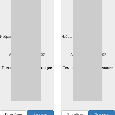
Избранное
Избранное
Под заказ
Под заказ
Артикул
1D904S1002
Артикул
1D204S1002
Гладкая
Гладкая
Температура полимеризации
Температура полимеризации
200 °C 10 мин
200 °C 10 мин
RAL
1002
RAL
1002
Подробнее
Заказать
Подробнее
Заказать