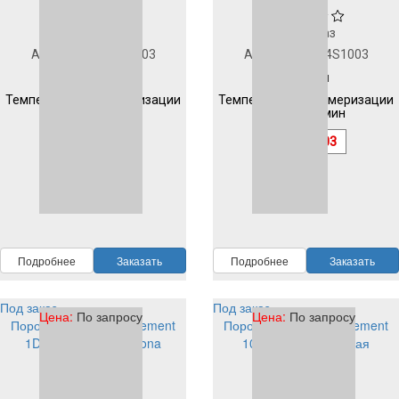
Под заказ
Под заказ
Артикул
1D903S1003
Артикул
1D904S1003
Гладкая
Гладкая
Температура полимеризации
Температура полимеризации
200 °C 10 мин
200 °C 10 мин
RAL
1003
RAL
1003
Подробнее
Заказать
Подробнее
Заказать
Под заказ
Под заказ
Цена:
По запросу
Цена:
По запросу
Порошковая краска Element
Порошковая краска Element
1D203S1003 PE corona
1003 PE tribo Гладкая
1D204S1003