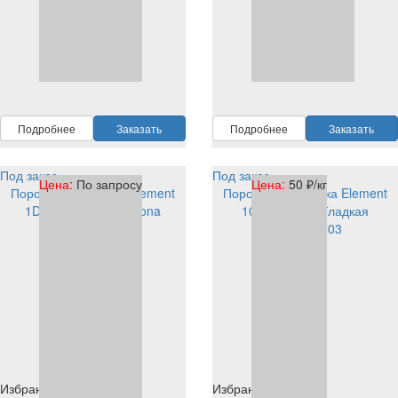
RAL
1003
RAL
1003
Подробнее
Заказать
Подробнее
Заказать
Под заказ
Под заказ
Цена:
По запросу
Цена:
50 ₽/кг
Порошковая краска Element
Порошковая краска Element
1D903S1003 PE corona
1003 PE tribo Гладкая
1D904S1003
Избранное
Избранное