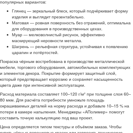
популярных вариантов:
Глянец — зеркальный блеск, который подчёркивает форму
изделия и выглядит презентабельно.
Матовая — ровная поверхность без отражений, оптимальна
для оборудования в производственных цехах.
Муар — мелковолнистый рисунок, эффективно
маскирующий неровности металла.
Шагрень — рельефная структура, устойчивая к появлению
царапин и потёртостей.
Покраска чёрным востребована в производстве металлической
мебели, торгового оборудования, автомобильных комплектующих
и элементов декора. Покрытие формирует защитный слой,
который предотвращает коррозию и сохраняет насыщенность
цвета даже при интенсивной эксплуатации.
Расход материала составляет 100–120 г/м² при толщине слоя 60–
80 мкм. Для расчёта потребности умножьте площадь
окрашиваемых деталей на норму расхода и добавьте 10–15 % на
потери в камере напыления. Менеджеры «АПолимер» помогут
составить точную калькуляцию под ваш проект.
Цена определяется типом текстуры и объёмом заказа. Чтобы
купить чёрные порошковые краски или запросить техническую