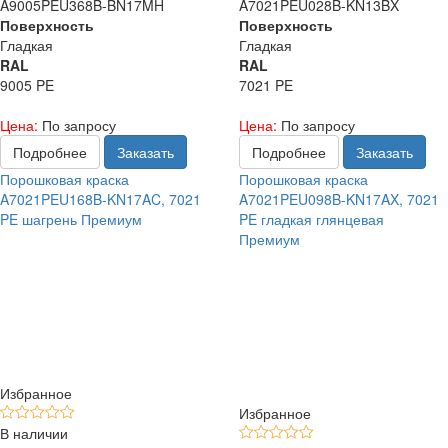
A9005PEU368B-BN17MH
A7021PEU028B-KN13BX
Поверхность
Поверхность
Гладкая
Гладкая
RAL
RAL
9005 PE
7021 PE
Цена:
По запросу
Цена:
По запросу
Подробнее
Заказать
Подробнее
Заказать
Порошковая краска
Порошковая краска
A7021PEU168B-KN17AC, 7021
A7021PEU098B-KN17AX, 7021
PE шагрень Премиум
PE гладкая глянцевая
Премиум
Избранное
Избранное
В наличии