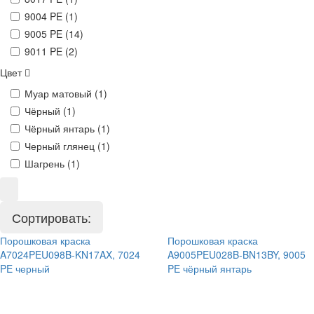
9004 PE (
1
)
9005 PE (
14
)
9011 PE (
2
)
Цвет
Муар матовый (
1
)
Чёрный (
1
)
Чёрный янтарь (
1
)
Черный глянец (
1
)
Шагрень (
1
)
Сортировать:
Порошковая краска
Порошковая краска
A7024PEU098B-KN17AX, 7024
A9005PEU028B-BN13BY, 9005
PE черный
PE чёрный янтарь