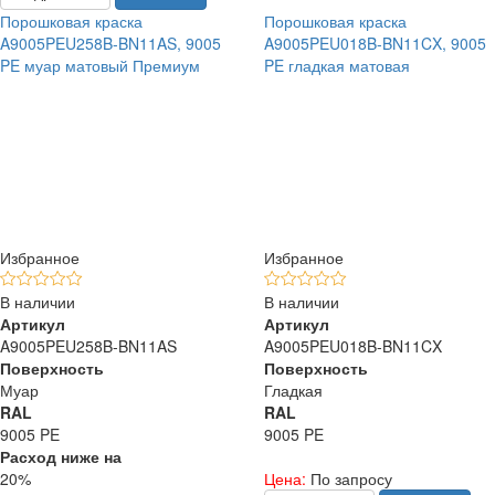
Порошковая краска
Порошковая краска
A9005PEU258B-BN11AS, 9005
A9005PEU018B-BN11CX, 9005
PE муар матовый Премиум
PE гладкая матовая
Избранное
Избранное
В наличии
В наличии
Артикул
Артикул
A9005PEU258B-BN11AS
A9005PEU018B-BN11CX
Поверхность
Поверхность
Муар
Гладкая
RAL
RAL
9005 PE
9005 PE
Расход ниже на
20%
Цена:
По запросу