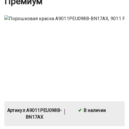
Премиум
Артикул A9011PEU098B-
В наличии
BN17AX