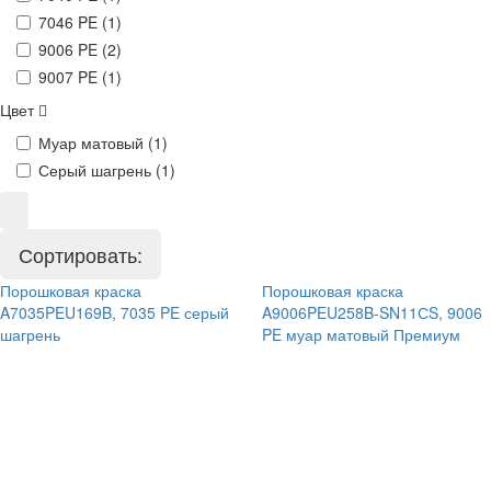
7046 PE (
1
)
9006 PE (
2
)
9007 PE (
1
)
Цвет
Муар матовый (
1
)
Серый шагрень (
1
)
Сортировать:
Порошковая краска
Порошковая краска
A7035PEU169B, 7035 PE серый
A9006PEU258B-SN11СS, 9006
шагрень
PE муар матовый Премиум