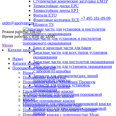
Ступенчатые конические заглушки EMTP
Термостойкие диски EPC
Термостойкие ленты EPT
Фитили ETO
+7 495 181-09-99
Фланговые колпачки ECE
order@apolymer.ru
Шланги TS
Режим работы: Пн-Пт
Время работы: с 8:00 до 18:00
Запасные части для установок и пистолетов
порошкового окрашивания
Меню
Баки и запасные части для баков
Каталог красок
Запасные части для всех типов установок
окрашивания
Назад
Запасные части для пистолетов окрашивания
Каталог красок
Запасные части для установок окрашивания
Порошковые краски Ral
с забором из коробки
Назад
Запчасти для автоматических линий
Порошковые краски Ral
порошковой окраски
Порошковая краска АПолимер Премиум
Запчасти для ручных установок
Белые порошковые краски
окрашивания
Гладкие порошковые краски
Зеленые порошковые краски
Красные порошковые краски
Оборудование для нанесения порошковой краски
Порошковая краска Element (Ral)
Вибросито для просеивания порошковой
Порошковые краски АПолимер Стандарт
краски
Порошковые краски с поверхностью Муар