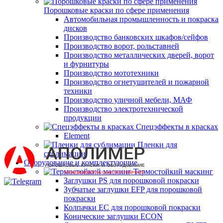
Порошковые краски по сфере применения
Автомобильная промышленность и покраска
дисков
Производство банковских шкафов/сейфов
Производство ворот, рольставней
Производство металлических дверей, ворот
и фурнитуры
Производство мототехники
Производство огнетушителей и пожарной
техники
Производство уличной мебели, МАФ
Производство электротехнической
продукции
Спецэффекты в красках
Element
Пленки для
сублимации
Оборудование и комплектующие
Термостойкий маскинг
Заглушки PS для порошковой покраски
Зубчатые заглушки EFP для порошковой
покраски
Колпачки ЕС для порошковой покраски
Конические заглушки ECON