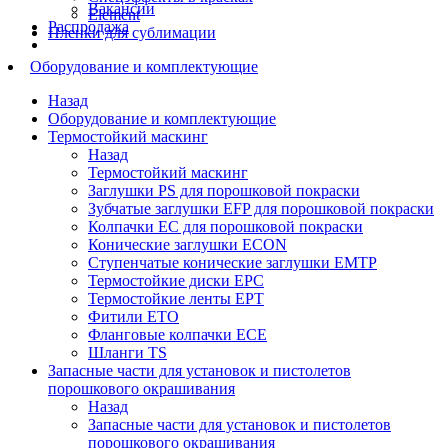
Вакансии
Element
Распродажа
Пленки для сублимации
Оборудование и комплектующие
Назад
Оборудование и комплектующие
Термостойкий маскинг
Назад
Термостойкий маскинг
Заглушки PS для порошковой покраски
Зубчатые заглушки EFP для порошковой покраски
Колпачки ЕС для порошковой покраски
Конические заглушки ECON
Ступенчатые конические заглушки EMTP
Термостойкие диски EPC
Термостойкие ленты EPT
Фитили ETO
Фланговые колпачки ECE
Шланги TS
Запасные части для установок и пистолетов
порошкового окрашивания
Назад
Запасные части для установок и пистолетов
порошкового окрашивания