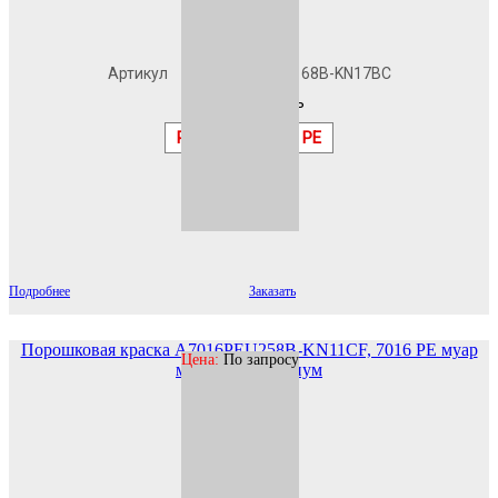
В наличии
Артикул
A7016PEU168B-KN17BC
Шагрень
RAL
7016 PE
Подробнее
Заказать
Порошковая краска A7016PEU258B-KN11CF, 7016 PE муар
Цена:
По запросу
металлик Премиум