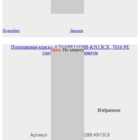
Подробнее
Заказать
Порошковая краска A7016PEU028B-KN13CX, 7016 PE
Цена:
По запросу
гладкая матовая Премиум
Избранное
В наличии
Артикул
A7016PEU028B-KN13CX