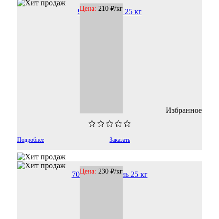
Цена:
210 ₽/кг
9005 РЕ муар 25 кг
Избранное
Подробнее
Заказать
Цена:
230 ₽/кг
7035 РЕ шагрень 25 кг