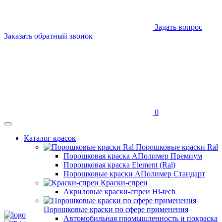
Задать вопрос
Заказать обратный звонок
0
Каталог красок
Порошковые краски Ral
Порошковая краска АПолимер Премиум
Порошковая краска Element (Ral)
Порошковые краски АПолимер Стандарт
Краски-спреи
Акриловые краски-спреи Hi-tech
Порошковые краски по сфере применения
Автомобильная промышленность и покраска