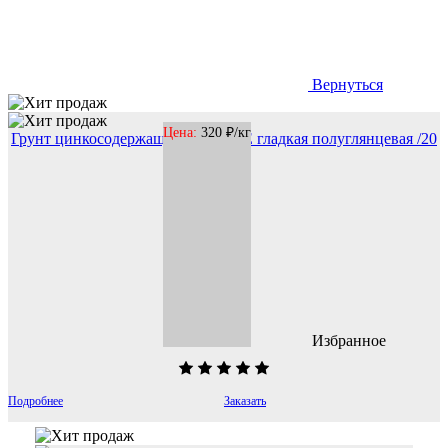
Вернуться
Цена:
320 ₽/кг
Грунт цинкосодержащий серый EE гладкая полуглянцевая /20
кг
Избранное
Подробнее
Заказать