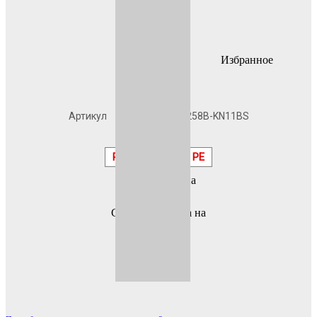
Избранное
В наличии
Артикул
A7016PEU258B-KN11BS
Муар
RAL
7016 PE
Расход ниже на
20%
Снижение брака на
20-25%