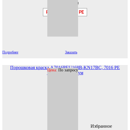
Гладкая
RAL
7016 PE
Подробнее
Заказать
Порошковая краска A7016PEU168B-KN17BC, 7016 PE
Цена:
По запросу
шагрень Премиум
Избранное