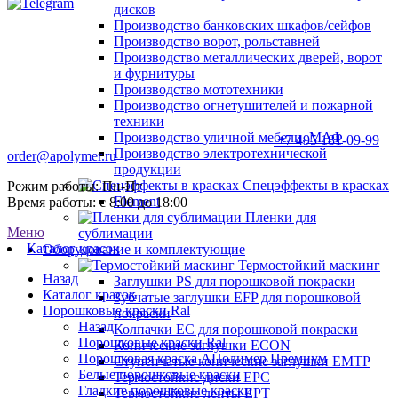
дисков
Производство банковских шкафов/сейфов
Производство ворот, рольставней
Производство металлических дверей, ворот
и фурнитуры
Производство мототехники
Производство огнетушителей и пожарной
техники
Производство уличной мебели, МАФ
+7 495 181-09-99
Производство электротехнической
order@apolymer.ru
продукции
Спецэффекты в красках
Режим работы: Пн-Пт
Element
Время работы: с 8:00 до 18:00
Пленки для
Меню
сублимации
Каталог красок
Оборудование и комплектующие
Термостойкий маскинг
Назад
Заглушки PS для порошковой покраски
Каталог красок
Зубчатые заглушки EFP для порошковой
Порошковые краски Ral
покраски
Назад
Колпачки ЕС для порошковой покраски
Порошковые краски Ral
Конические заглушки ECON
Порошковая краска АПолимер Премиум
Ступенчатые конические заглушки EMTP
Белые порошковые краски
Термостойкие диски EPC
Гладкие порошковые краски
Термостойкие ленты EPT