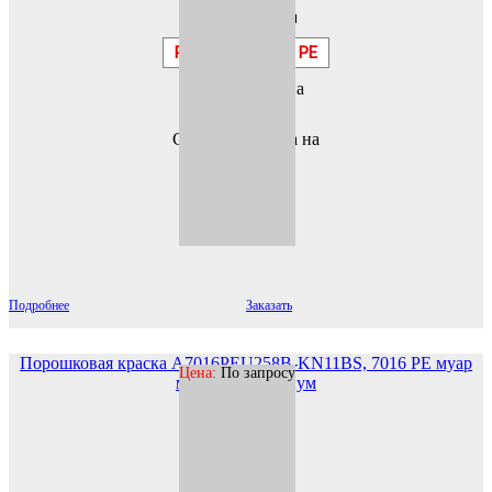
Гладкая
RAL
7016 PE
Расход ниже на
20%
Снижение брака на
20-25%
Подробнее
Заказать
Порошковая краска A7016PEU258B-KN11BS, 7016 PE муар
Цена:
По запросу
матовый Премиум