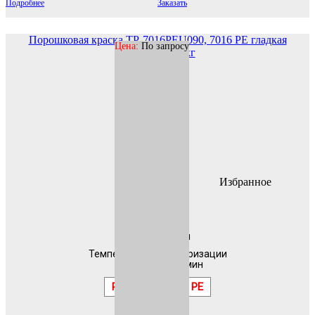
Подробнее
Заказать
Порошковая краска TP-7016PEU090, 7016 РЕ гладкая
Цена:
По запросу
глянцевая 25 кг
Избранное
В наличии
Гладкая
Температура полимеризации
200 °C 10 мин
RAL
7016 PE