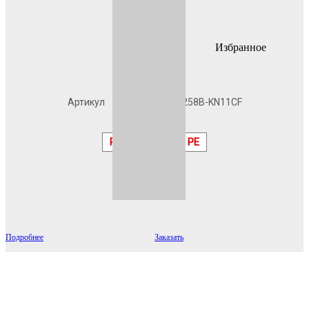
Избранное
В наличии
Артикул
A7016PEU258B-KN11CF
Муар
RAL
7016 PE
Подробнее
Заказать