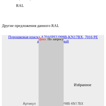
RAL
Другие предложения данного RAL
Порошковая краска A7016PEU098B-KN17BX, 7016 PE
Цена:
По запросу
антрацитово-серый
Избранное
В наличии
Артикул
A7016PEU098B-KN17BX