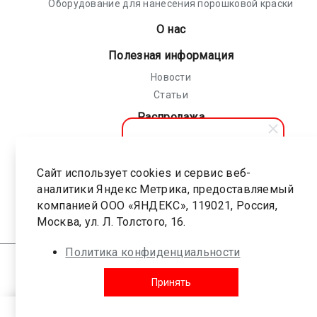
Оборудование для нанесения порошковой краски
О нас
Полезная информация
Новости
Статьи
Распродажа
Политика конфиденциальности
Соглашение на обработку персональных
Сайт использует cookies и сервис веб-
АПолимер
данных
аналитики Яндекс Метрика, предоставляемый
Здравствуйте! Мы готовы
помочь вам. Напишите, если
компанией ООО «ЯНДЕКС», 119021, Россия,
Карта сайта
у вас появятся вопросы.
Москва, ул. Л. Толстого, 16.
Политика конфиденциальности
© 1999-2026 Все права защищены.
ООО «АПолимер 3857»
ИНН: 9702043058 ОГРН: 1227700282040
Принять
18 +
Краски
Оборудование и
Услуги
Контакты