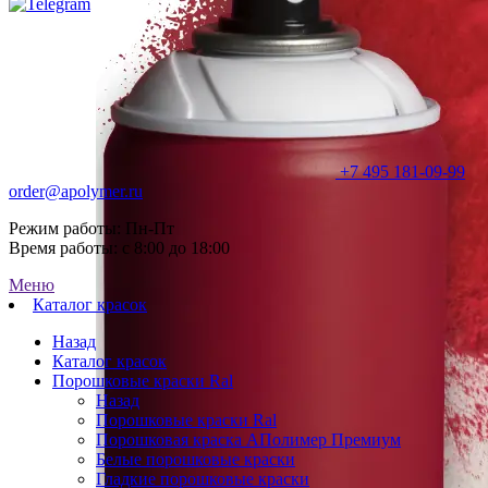
+7 495 181-09-99
order@apolymer.ru
Режим работы: Пн-Пт
Время работы: с 8:00 до 18:00
Меню
Каталог красок
Назад
Каталог красок
Порошковые краски Ral
Назад
Порошковые краски Ral
Порошковая краска АПолимер Премиум
Белые порошковые краски
Гладкие порошковые краски