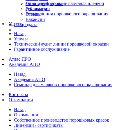
Линия декорирования металла пленкой
Оплата и Доставка
сублимации
Реквизиты
Ручная линия порошкового окрашивания
Отзывы
Вакансии
Услуги
Распродажа
Назад
Услуги
Технический аудит линии порошковой окраски
Гарантийное обслуживание
Атлас ПРО
Академия АПО
Назад
Академия АПО
Семинар для маляров порошкового окрашивания
Контакты
О компании
Назад
О компании
Собственное производство порошковых красок
Лицензии / сертификаты