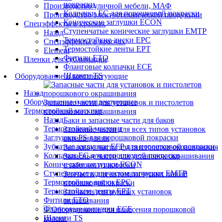
покраски
Производство уличной мебели, МАФ
Колпачки ЕС для порошковой покраски
Производство электротехнической продукции
Конические заглушки ECON
Спецэффекты в красках
Ступенчатые конические заглушки EMTP
Назад
Термостойкие диски EPC
Спецэффекты в красках
Термостойкие ленты EPT
Element
Фитили ETO
Пленки для сублимации
Фланговые колпачки ECE
Шланги TS
Оборудование и комплектующие
Назад
Оборудование и комплектующие
Запасные части для установок и пистолетов
Термостойкий маскинг
порошкового окрашивания
Назад
Баки и запасные части для баков
Термостойкий маскинг
Запасные части для всех типов установок
Заглушки PS для порошковой покраски
окрашивания
Зубчатые заглушки EFP для порошковой покраски
Запасные части для пистолетов окрашивания
Колпачки ЕС для порошковой покраски
Запасные части для установок окрашивания
Конические заглушки ECON
с забором из коробки
Ступенчатые конические заглушки EMTP
Запчасти для автоматических линий
Термостойкие диски EPC
порошковой окраски
Термостойкие ленты EPT
Запчасти для ручных установок
Фитили ETO
окрашивания
Фланговые колпачки ECE
Шланги TS