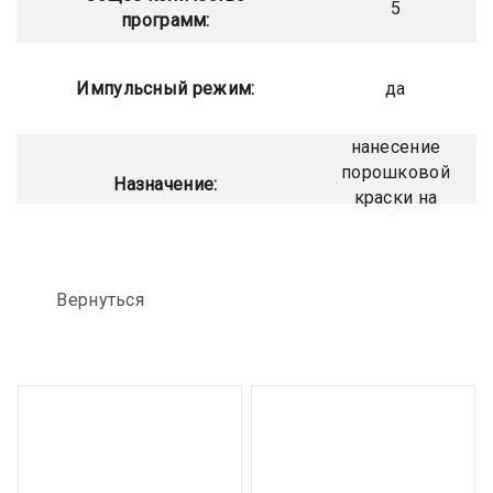
5
программ:
Импульсный режим:
да
нанесение
порошковой
Назначение:
краски на
изделие(окрашиван
Вернуться