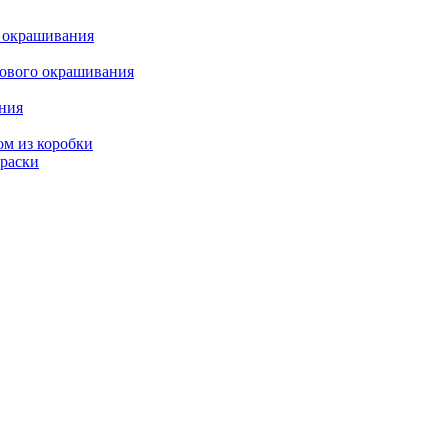
о окрашивания
кового окрашивания
ания
ом из коробки
краски