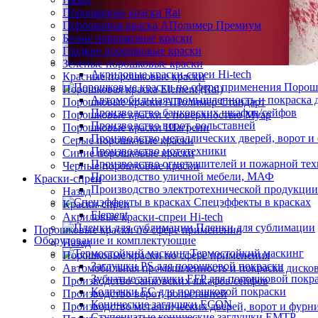
Порошковые краски Ral
Порошковая краска АПолимер Премиум
Белые порошковые краски
Гладкие порошковые краски
Зеленые порошковые краски
Акриловые краски-спреи Hi-tech
Красные порошковые краски
Порошк
Порошковая краска Element (Ral)
Автомобильная промышленность и покраска 
Порошковые краски АПолимер Стандарт
Производство банковских шкафов/сейфов
Порошковые краски с поверхностью Муар
Производство ворот, рольставней
Порошковые краски Шагрени
Производство металлических дверей, ворот 
Серые порошковые краски
Производство мототехники
Синие порошковые краски
Производство огнетушителей и пожарной те
Черные порошковые краски
Производство уличной мебели, МАФ
Краски-спреи
Производство электротехнической продукции
Назад
Спецэффекты в красках
Краски-спреи
Element
Акриловые краски-спреи Hi-tech
Пленки для сублимации
Порошковые краски по сфере применения
Оборудование и комплектующие
Назад
Термостойкий маскинг
Порошковые краски по сфере применения
Заглушки PS для порошковой покраски
Автомобильная промышленность и покраска диско
Зубчатые заглушки EFP для порошковой покр
Производство банковских шкафов/сейфов
Колпачки ЕС для порошковой покраски
Производство ворот, рольставней
Конические заглушки ECON
Производство металлических дверей, ворот и фурн
Ступенчатые конические заглушки EMTP