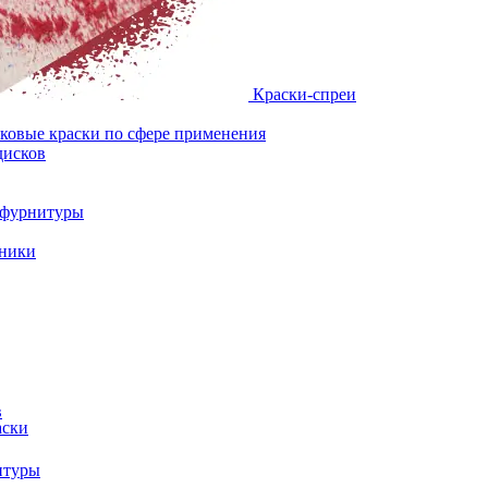
Краски-спреи
овые краски по сфере применения
дисков
и фурнитуры
хники
в
аски
итуры