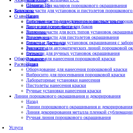
Академия АПО
Шланги TS
Семинар для маляров порошкового окрашивания
Запасные части для установок и пистолетов порошковог
Контакты
Назад
О компании
Запасные части для установок и пистолетов порош
Собственное производство порошковых красок
Баки и запасные части для баков
Лицензии / сертификаты
Запасные части для всех типов установок окрашив
Партнеры
Запасные части для пистолетов окрашивания
Почему мы
Запасные части для установок окрашивания с забор
Оплата и Доставка
Запчасти для автоматических линий порошковой о
Реквизиты
Запчасти для ручных установок окрашивания
Отзывы
Оборудование для нанесения порошковой краски
Вакансии
Назад
Распродажа
Оборудование для нанесения порошковой краски
Вибросито для просеивания порошковой краски
Лабораторные установки нанесения
Пистолеты нанесения краски
Ручные установки нанесения краски
Линии порошкового окрашивания и декорирования
Назад
Линии порошкового окрашивания и декорирования
Линия декорирования металла пленкой сублимации
Ручная линия порошкового окрашивания
Услуги