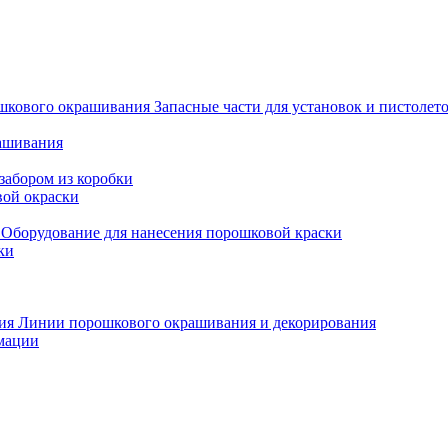
Запасные части для установок и пистоле
рашивания
забором из коробки
вой окраски
Оборудование для нанесения порошковой краски
ки
Линии порошкового окрашивания и декорирования
мации