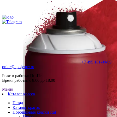
+7 495 181-09-99
order@apolymer.ru
Режим работы: Пн-Пт
Время работы: с 8:00 до 18:00
Меню
Каталог красок
Назад
Каталог красок
Порошковые краски Ral
Назад