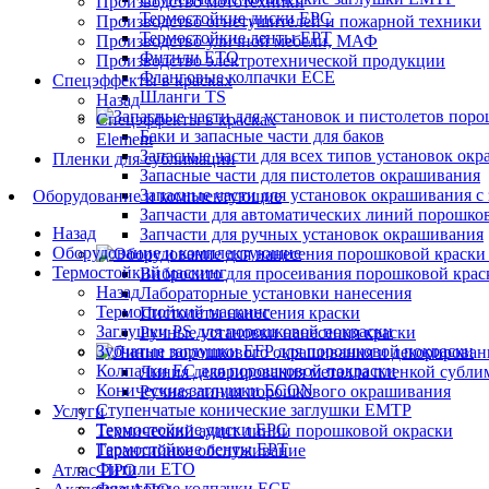
Производство мототехники
Термостойкие диски EPC
Производство огнетушителей и пожарной техники
Термостойкие ленты EPT
Производство уличной мебели, МАФ
Фитили ETO
Производство электротехнической продукции
Фланговые колпачки ECE
Спецэффекты в красках
Шланги TS
Назад
Спецэффекты в красках
Баки и запасные части для баков
Element
Запасные части для всех типов установок ок
Пленки для сублимации
Запасные части для пистолетов окрашивания
Запасные части для установок окрашивания с 
Оборудование и комплектующие
Запчасти для автоматических линий порошко
Назад
Запчасти для ручных установок окрашивания
Оборудование и комплектующие
Термостойкий маскинг
Вибросито для просеивания порошковой крас
Назад
Лабораторные установки нанесения
Термостойкий маскинг
Пистолеты нанесения краски
Заглушки PS для порошковой покраски
Ручные установки нанесения краски
Зубчатые заглушки EFP для порошковой покраски
Колпачки ЕС для порошковой покраски
Линия декорирования металла пленкой субли
Конические заглушки ECON
Ручная линия порошкового окрашивания
Ступенчатые конические заглушки EMTP
Услуги
Термостойкие диски EPC
Технический аудит линии порошковой окраски
Термостойкие ленты EPT
Гарантийное обслуживание
Фитили ETO
Атлас ПРО
Фланговые колпачки ECE