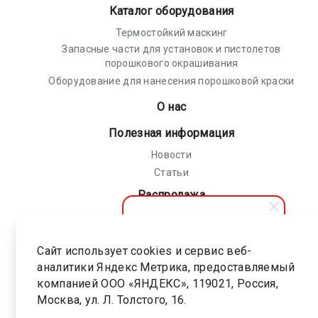
Каталог оборудования
Термостойкий маскинг
Запасные части для установок и пистолетов
порошкового окрашивания
Оборудование для нанесения порошковой краски
О нас
Полезная информация
Новости
Статьи
Распродажа
Политика конфиденциальности
Соглашение на обработку персональных
Сайт использует cookies и сервис веб-
АПолимер
данных
аналитики Яндекс Метрика, предоставляемый
Здравствуйте! Мы готовы
помочь вам. Напишите, если
компанией ООО «ЯНДЕКС», 119021, Россия,
Карта сайта
у вас появятся вопросы.
Москва, ул. Л. Толстого, 16.