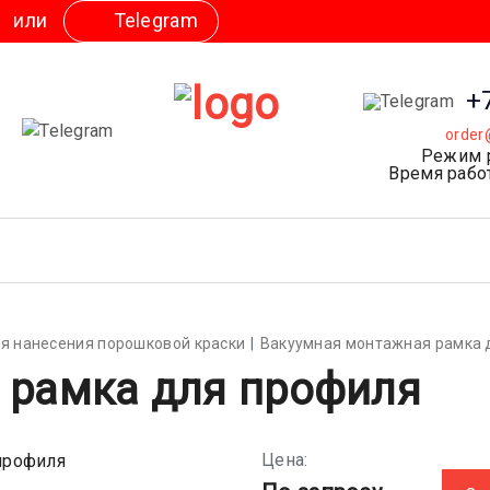
+
order
Режим 
Время работ
я нанесения порошковой краски
Вакуумная монтажная рамка 
 рамка для профиля
Цена: