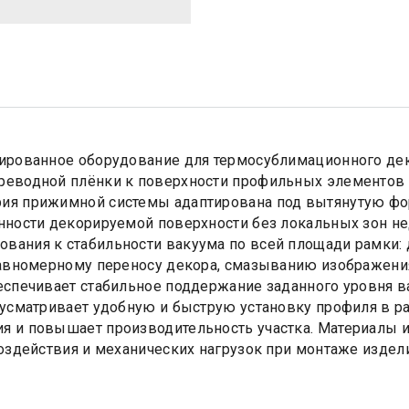
зированное оборудование для термосублимационного де
еводной плёнки к поверхности профильных элементов по
ия прижимной системы адаптирована под вытянутую фо
ности декорируемой поверхности без локальных зон нед
ания к стабильности вакуума по всей площади рамки:
авномерному переносу декора, смазыванию изображения 
еспечивает стабильное поддержание заданного уровня в
усматривает удобную и быструю установку профиля в р
 и повышает производительность участка. Материалы и
оздействия и механических нагрузок при монтаже издел