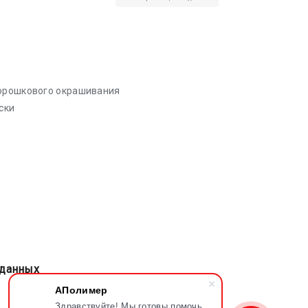
порошкового окрашивания
ски
 данных
АПолимер
Здравствуйте! Мы готовы помочь