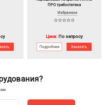
ПРО трибостатика
Избранное
су
Цена:
По запросу
азать
Подробнее
Заказать
рудования?
сам