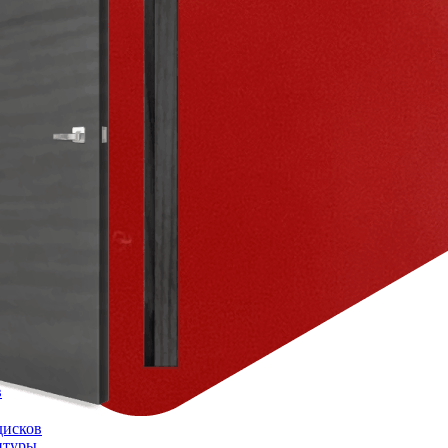
в
дисков
итуры