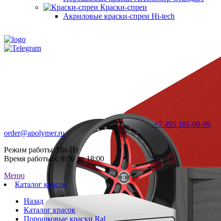
Краски-спреи
Акриловые краски-спреи Hi-tech
+7 495 181-09-99
order@apolymer.ru
Режим работы: Пн-Пт
Время работы: с 8:00 до 18:00
Меню
Каталог красок
Назад
Каталог красок
Порошковые краски Ral