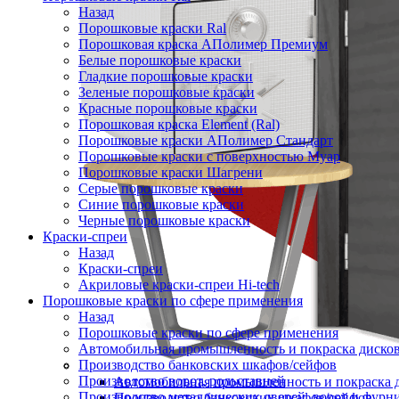
Назад
Порошковые краски Ral
Порошковая краска АПолимер Премиум
Белые порошковые краски
Гладкие порошковые краски
Зеленые порошковые краски
Красные порошковые краски
Порошковая краска Element (Ral)
Порошковые краски АПолимер Стандарт
Порошковые краски с поверхностью Муар
Порошковые краски Шагрени
Серые порошковые краски
Синие порошковые краски
Черные порошковые краски
Краски-спреи
Назад
Краски-спреи
Акриловые краски-спреи Hi-tech
Порошковые краски по сфере применения
Назад
Порошковые краски по сфере применения
Автомобильная промышленность и покраска диско
Производство банковских шкафов/сейфов
Производство ворот, рольставней
Автомобильная промышленность и покраска 
Производство металлических дверей, ворот и фурн
Производство банковских шкафов/сейфов