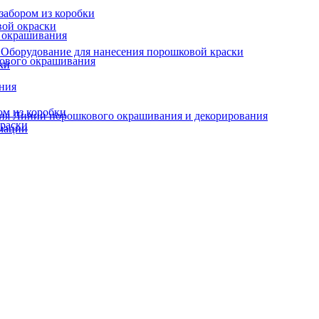
забором из коробки
вой окраски
о окрашивания
Оборудование для нанесения порошковой краски
кового окрашивания
ки
ания
ом из коробки
Линии порошкового окрашивания и декорирования
краски
мации