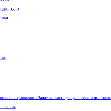
и фурнитуры
хники
аски
Запасные части для установок и пистоле
рашивания