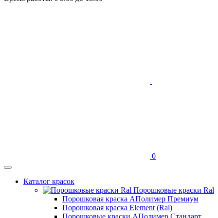
0
Каталог красок
Порошковые краски Ral
Порошковая краска АПолимер Премиум
Порошковая краска Element (Ral)
Порошковые краски АПолимер Стандарт