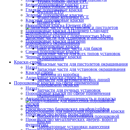
Термостойкие диски EPC
Белые порошковые краски
Термостойкие ленты EPT
Гладкие порошковые краски
Фитили ETO
Зеленые порошковые краски
Фланговые колпачки ECE
Красные порошковые краски
Шланги TS
Порошковая краска Element (Ral)
Порошковые краски АПолимер Стандарт
Порошковые краски с поверхностью Муар
Запасные части для установок и пистолетов
Порошковые краски Шагрени
порошкового окрашивания
Серые порошковые краски
Баки и запасные части для баков
Синие порошковые краски
Запасные части для всех типов установок
Черные порошковые краски
окрашивания
Краски-спреи
Запасные части для пистолетов окрашивания
Назад
Запасные части для установок окрашивания
Краски-спреи
с забором из коробки
Акриловые краски-спреи Hi-tech
Запчасти для автоматических линий
Порошковые краски по сфере применения
порошковой окраски
Назад
Запчасти для ручных установок
Порошковые краски по сфере применения
окрашивания
Автомобильная промышленность и покраска
дисков
Производство банковских шкафов/сейфов
Оборудование для нанесения порошковой краски
Производство ворот, рольставней
Вибросито для просеивания порошковой
Производство металлических дверей, ворот и
краски
фурнитуры
Лабораторные установки нанесения
Производство мототехники