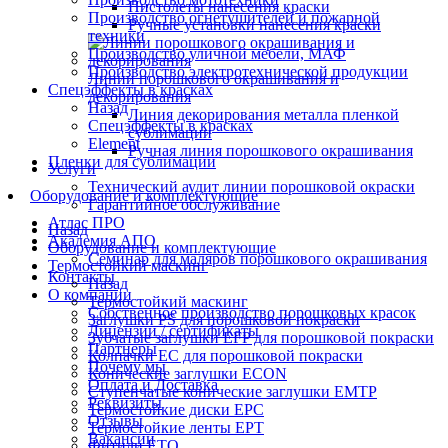
Пистолеты нанесения краски
Производство огнетушителей и пожарной
Ручные установки нанесения краски
техники
Производство уличной мебели, МАФ
Производство электротехнической продукции
Линии порошкового окрашивания и
Спецэффекты в красках
декорирования
Назад
Линия декорирования металла пленкой
Спецэффекты в красках
сублимации
Element
Ручная линия порошкового окрашивания
Пленки для сублимации
Услуги
Технический аудит линии порошковой окраски
Оборудование и комплектующие
Гарантийное обслуживание
Атлас ПРО
Назад
Академия АПО
Оборудование и комплектующие
Семинар для маляров порошкового окрашивания
Термостойкий маскинг
Контакты
Назад
О компании
Термостойкий маскинг
Собственное производство порошковых красок
Заглушки PS для порошковой покраски
Лицензии / сертификаты
Зубчатые заглушки EFP для порошковой покраски
Партнеры
Колпачки ЕС для порошковой покраски
Почему мы
Конические заглушки ECON
Оплата и Доставка
Ступенчатые конические заглушки EMTP
Реквизиты
Термостойкие диски EPC
Отзывы
Термостойкие ленты EPT
Вакансии
Фитили ETO