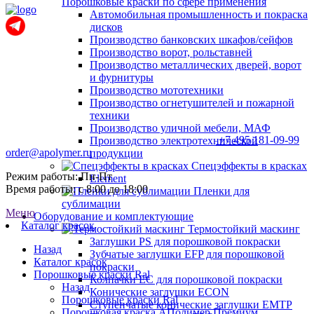
Порошковые краски по сфере применения
Автомобильная промышленность и покраска
дисков
Производство банковских шкафов/сейфов
Производство ворот, рольставней
Производство металлических дверей, ворот
и фурнитуры
Производство мототехники
Производство огнетушителей и пожарной
техники
Производство уличной мебели, МАФ
+7 495 181-09-99
Производство электротехнической
order@apolymer.ru
продукции
Спецэффекты в красках
Режим работы: Пн-Пт
Element
Время работы: с 8:00 до 18:00
Пленки для
сублимации
Меню
Оборудование и комплектующие
Каталог красок
Термостойкий маскинг
Заглушки PS для порошковой покраски
Назад
Зубчатые заглушки EFP для порошковой
Каталог красок
покраски
Порошковые краски Ral
Колпачки ЕС для порошковой покраски
Назад
Конические заглушки ECON
Порошковые краски Ral
Ступенчатые конические заглушки EMTP
Порошковая краска АПолимер Премиум