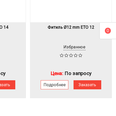
O 14
Фитиль Ø12 mm ETO 12
0
Избранное
су
Цена:
По запросу
азать
Подробнее
Заказать