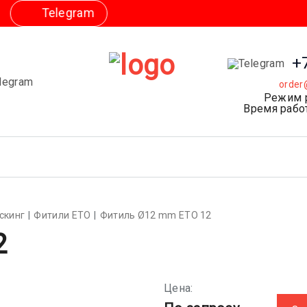
m
+
order
Режим 
Время работ
скинг
Фитили ETO
Фитиль Ø12 mm ETO 12
2
Цена: