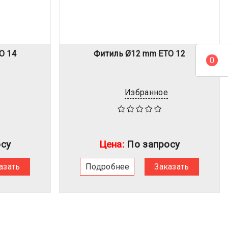
O 14
Фитиль Ø12 mm ETO 12
0
Избранное
су
Цена:
По запросу
азать
Подробнее
Заказать