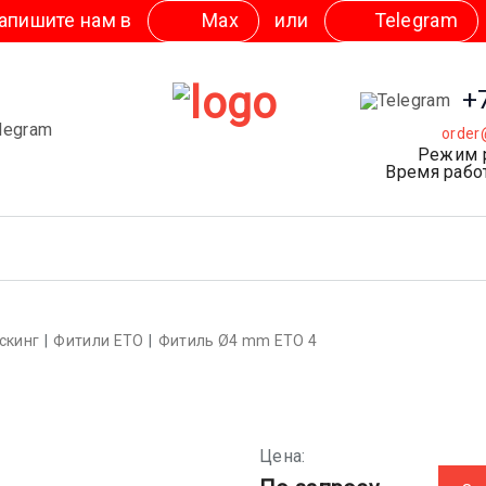
Мах
или
Telegram
+
order
Режим 
Время работ
скинг
Фитили ETO
Фитиль Ø4 mm ETO 4
Цена: