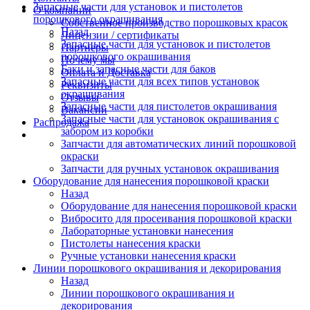
Запасные части для установок и пистолетов
О компании
порошкового окрашивания
Собственное производство порошковых красок
Назад
Лицензии / сертификаты
Запасные части для установок и пистолетов
Партнеры
порошкового окрашивания
Почему мы
Баки и запасные части для баков
Оплата и Доставка
Запасные части для всех типов установок
Реквизиты
окрашивания
Отзывы
Запасные части для пистолетов окрашивания
Вакансии
Запасные части для установок окрашивания с
Распродажа
забором из коробки
Запчасти для автоматических линий порошковой
окраски
Запчасти для ручных установок окрашивания
Оборудование для нанесения порошковой краски
Назад
Оборудование для нанесения порошковой краски
Вибросито для просеивания порошковой краски
Лабораторные установки нанесения
Пистолеты нанесения краски
Ручные установки нанесения краски
Линии порошкового окрашивания и декорирования
Назад
Линии порошкового окрашивания и
декорирования