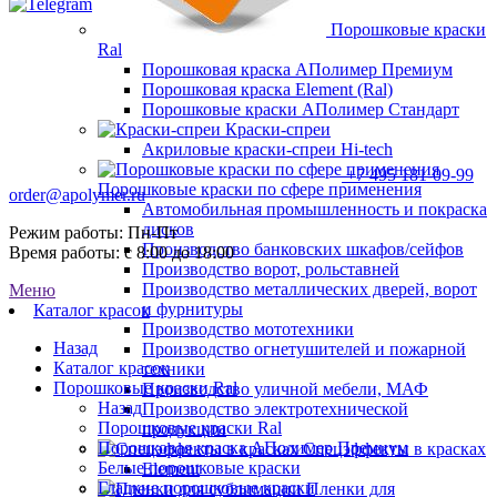
Порошковые краски
Ral
Порошковая краска АПолимер Премиум
Порошковая краска Element (Ral)
Порошковые краски АПолимер Стандарт
Краски-спреи
Акриловые краски-спреи Hi-tech
+7 495 181-09-99
Порошковые краски по сфере применения
order@apolymer.ru
Автомобильная промышленность и покраска
дисков
Режим работы: Пн-Пт
Производство банковских шкафов/сейфов
Время работы: с 8:00 до 18:00
Производство ворот, рольставней
Производство металлических дверей, ворот
Меню
и фурнитуры
Каталог красок
Производство мототехники
Назад
Производство огнетушителей и пожарной
Каталог красок
техники
Порошковые краски Ral
Производство уличной мебели, МАФ
Назад
Производство электротехнической
Порошковые краски Ral
продукции
Порошковая краска АПолимер Премиум
Спецэффекты в красках
Белые порошковые краски
Element
Гладкие порошковые краски
Пленки для