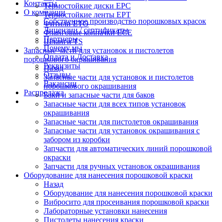
Контакты
Термостойкие диски EPC
О компании
Термостойкие ленты EPT
Собственное производство порошковых красок
Фитили ETO
Лицензии / сертификаты
Фланговые колпачки ECE
Партнеры
Шланги TS
Почему мы
Запасные части для установок и пистолетов
Оплата и Доставка
порошкового окрашивания
Реквизиты
Назад
Отзывы
Запасные части для установок и пистолетов
Вакансии
порошкового окрашивания
Распродажа
Баки и запасные части для баков
Запасные части для всех типов установок
окрашивания
Запасные части для пистолетов окрашивания
Запасные части для установок окрашивания с
забором из коробки
Запчасти для автоматических линий порошковой
окраски
Запчасти для ручных установок окрашивания
Оборудование для нанесения порошковой краски
Назад
Оборудование для нанесения порошковой краски
Вибросито для просеивания порошковой краски
Лабораторные установки нанесения
Пистолеты нанесения краски