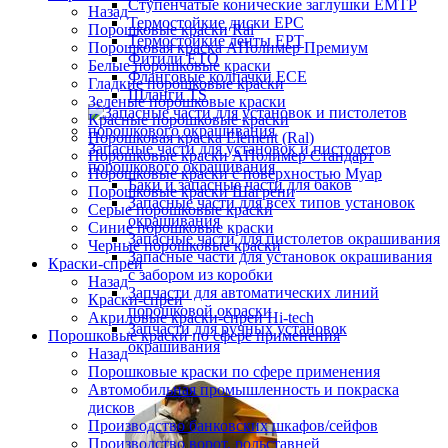
Ступенчатые конические заглушки EMTP
Назад
Термостойкие диски EPC
Порошковые краски Ral
Термостойкие ленты EPT
Порошковая краска АПолимер Премиум
Фитили ETO
Белые порошковые краски
Фланговые колпачки ECE
Гладкие порошковые краски
Шланги TS
Зеленые порошковые краски
Красные порошковые краски
Порошковая краска Element (Ral)
Запасные части для установок и пистолетов
Порошковые краски АПолимер Стандарт
порошкового окрашивания
Порошковые краски с поверхностью Муар
Баки и запасные части для баков
Порошковые краски Шагрени
Запасные части для всех типов установок
Серые порошковые краски
окрашивания
Синие порошковые краски
Запасные части для пистолетов окрашивания
Черные порошковые краски
Запасные части для установок окрашивания
Краски-спреи
с забором из коробки
Назад
Запчасти для автоматических линий
Краски-спреи
порошковой окраски
Акриловые краски-спреи Hi-tech
Запчасти для ручных установок
Порошковые краски по сфере применения
окрашивания
Назад
Порошковые краски по сфере применения
Автомобильная промышленность и покраска
дисков
Производство банковских шкафов/сейфов
Производство ворот, рольставней