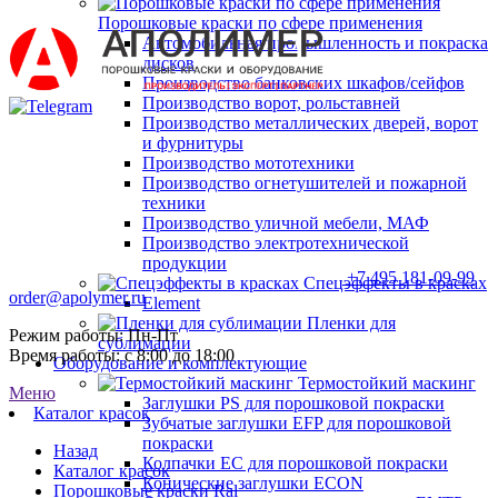
Порошковые краски по сфере применения
Автомобильная промышленность и покраска
дисков
Производство банковских шкафов/сейфов
Производство ворот, рольставней
Производство металлических дверей, ворот
и фурнитуры
Производство мототехники
Производство огнетушителей и пожарной
техники
Производство уличной мебели, МАФ
Производство электротехнической
продукции
+7 495 181-09-99
Спецэффекты в красках
order@apolymer.ru
Element
Пленки для
Режим работы: Пн-Пт
сублимации
Время работы: с 8:00 до 18:00
Оборудование и комплектующие
Термостойкий маскинг
Меню
Заглушки PS для порошковой покраски
Каталог красок
Зубчатые заглушки EFP для порошковой
покраски
Назад
Колпачки ЕС для порошковой покраски
Каталог красок
Конические заглушки ECON
Порошковые краски Ral