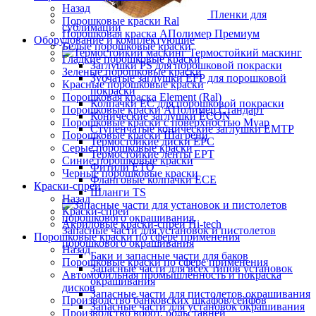
Назад
Пленки для
Порошковые краски Ral
сублимации
Порошковая краска АПолимер Премиум
Оборудование и комплектующие
Белые порошковые краски
Термостойкий маскинг
Гладкие порошковые краски
Заглушки PS для порошковой покраски
Зеленые порошковые краски
Зубчатые заглушки EFP для порошковой
Красные порошковые краски
покраски
Порошковая краска Element (Ral)
Колпачки ЕС для порошковой покраски
Порошковые краски АПолимер Стандарт
Конические заглушки ECON
Порошковые краски с поверхностью Муар
Ступенчатые конические заглушки EMTP
Порошковые краски Шагрени
Термостойкие диски EPC
Серые порошковые краски
Термостойкие ленты EPT
Синие порошковые краски
Фитили ETO
Черные порошковые краски
Фланговые колпачки ECE
Краски-спреи
Шланги TS
Назад
Краски-спреи
Акриловые краски-спреи Hi-tech
Запасные части для установок и пистолетов
Порошковые краски по сфере применения
порошкового окрашивания
Назад
Баки и запасные части для баков
Порошковые краски по сфере применения
Запасные части для всех типов установок
Автомобильная промышленность и покраска
окрашивания
дисков
Запасные части для пистолетов окрашивания
Производство банковских шкафов/сейфов
Запасные части для установок окрашивания
Производство ворот, рольставней