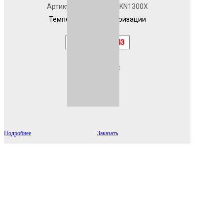
Артикул
7043PEKN1300X
Температура полимеризации
180
RAL
7043
Эффект
гладкая
Подробнее
Заказать