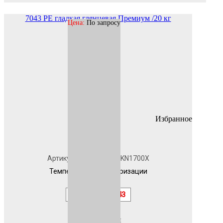
7043 PE гладкая глянцевая Премиум /20 кг
Цена:
По запросу
Избранное
В наличии
Артикул
7043PEKN1700X
Температура полимеризации
180
RAL
7043
Эффект
гладкая