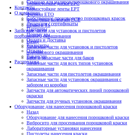
Семинар для маляров порошкового окрашивания
Термостойкие диски EPC
Контакты
Термостойкие ленты EPT
О компании
Фитили ETO
Собственное производство порошковых красок
Фланговые колпачки ECE
Лицензии / сертификаты
Шланги TS
Партнеры
Запасные части для установок и пистолетов
Почему мы
порошкового окрашивания
Оплата и Доставка
Назад
Реквизиты
Запасные части для установок и пистолетов
Отзывы
порошкового окрашивания
Вакансии
Баки и запасные части для баков
Распродажа
Запасные части для всех типов установок
окрашивания
Запасные части для пистолетов окрашивания
Запасные части для установок окрашивания с
забором из коробки
Запчасти для автоматических линий порошковой
окраски
Запчасти для ручных установок окрашивания
Оборудование для нанесения порошковой краски
Назад
Оборудование для нанесения порошковой краски
Вибросито для просеивания порошковой краски
Лабораторные установки нанесения
Пистолеты нанесения краски