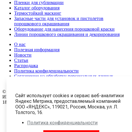
Пленки для сублимации
Каталог оборудования
Термостойкий маскинг
Запасные части для установок и пистолетов
порошкового окрашивания
Оборудование для нанесения порошковой краски
Линии порошкового окрашивания и декорирования
О нас
Полезная информация
Новости
Статьи
Распродажа
Политика конфиденциальности
Соглашение на обработку персональных данных
Карта сайта
© 1999-2026 Все права защищены.
ООО «АПолимер 3857»
Сайт использует cookies и сервис веб-аналитики
ИНН: 9702043058 ОГРН: 1227700282040
Яндекс Метрика, предоставляемый компанией
18 +
ООО «ЯНДЕКС», 119021, Россия, Москва, ул. Л.
Толстого, 16.
Краски
Политика конфиденциальности
Оборудование и комплектующие