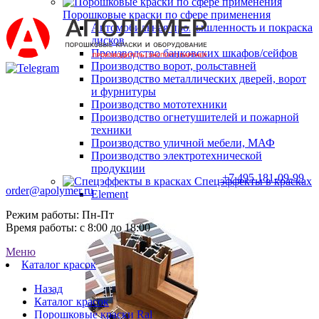
Порошковые краски по сфере применения
Автомобильная промышленность и покраска
дисков
Производство банковских шкафов/сейфов
Производство ворот, рольставней
Производство металлических дверей, ворот
и фурнитуры
Производство мототехники
Производство огнетушителей и пожарной
техники
Производство уличной мебели, МАФ
Производство электротехнической
продукции
+7 495 181-09-99
Спецэффекты в красках
order@apolymer.ru
Element
Режим работы: Пн-Пт
Время работы: с 8:00 до 18:00
Меню
Каталог красок
Назад
Каталог красок
Порошковые краски Ral