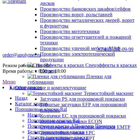
дисков
Производство банковских шкафов/сейфов
Производство ворот, рольставней
Производство металлических дверей, ворот
и фурнитуры
Производство мототехники
Производство огнетушителей и пожарной
техники
Производство уличной мебели, МАФ
+7 495 181-09-99
Производство электротехнической
order@apolymer.ru
продукции
Спецэффекты в красках
Режим работы: Пн-Пт
Element
Время работы: с 8:00 до 18:00
Пленки для
Меню
сублимации
Каталог красок
Оборудование и комплектующие
Термостойкий маскинг
Назад
Заглушки PS для порошковой покраски
Каталог красок
Зубчатые заглушки EFP для порошковой
Порошковые краски Ral
покраски
Назад
Колпачки ЕС для порошковой покраски
Порошковые краски Ral
Конические заглушки ECON
Порошковая краска АПолимер Премиум
Ступенчатые конические заглушки EMTP
Белые порошковые краски
Термостойкие диски EPC
Гладкие порошковые краски
Термостойкие ленты EPT