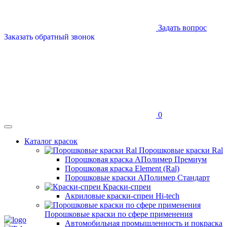
Задать вопрос
Заказать обратный звонок
0
Каталог красок
Порошковые краски Ral
Порошковая краска АПолимер Премиум
Порошковая краска Element (Ral)
Порошковые краски АПолимер Стандарт
Краски-спреи
Акриловые краски-спреи Hi-tech
Порошковые краски по сфере применения
Автомобильная промышленность и покраска