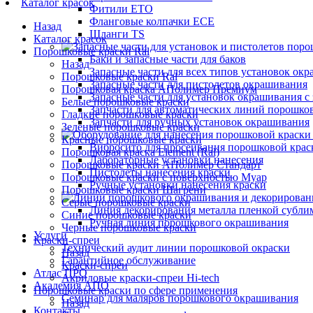
Каталог красок
Фитили ETO
Фланговые колпачки ECE
Назад
Шланги TS
Каталог красок
Порошковые краски Ral
Баки и запасные части для баков
Назад
Запасные части для всех типов установок ок
Порошковые краски Ral
Запасные части для пистолетов окрашивания
Порошковая краска АПолимер Премиум
Запасные части для установок окрашивания с 
Белые порошковые краски
Запчасти для автоматических линий порошко
Гладкие порошковые краски
Запчасти для ручных установок окрашивания
Зеленые порошковые краски
Красные порошковые краски
Вибросито для просеивания порошковой крас
Порошковая краска Element (Ral)
Лабораторные установки нанесения
Порошковые краски АПолимер Стандарт
Пистолеты нанесения краски
Порошковые краски с поверхностью Муар
Ручные установки нанесения краски
Порошковые краски Шагрени
Серые порошковые краски
Линия декорирования металла пленкой субли
Синие порошковые краски
Ручная линия порошкового окрашивания
Черные порошковые краски
Услуги
Краски-спреи
Технический аудит линии порошковой окраски
Назад
Гарантийное обслуживание
Краски-спреи
Атлас ПРО
Акриловые краски-спреи Hi-tech
Академия АПО
Порошковые краски по сфере применения
Семинар для маляров порошкового окрашивания
Назад
Контакты