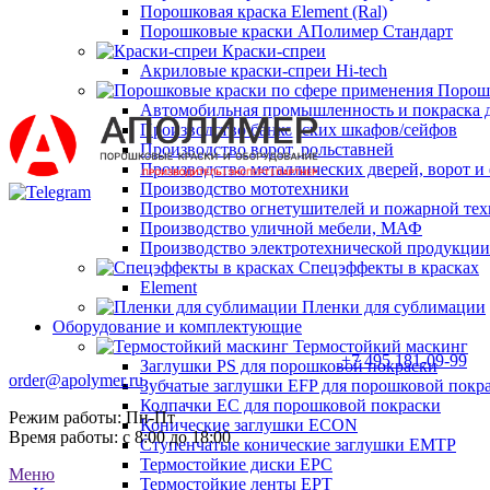
Порошковая краска Element (Ral)
Порошковые краски АПолимер Стандарт
Краски-спреи
Акриловые краски-спреи Hi-tech
Порошк
Автомобильная промышленность и покраска 
Производство банковских шкафов/сейфов
Производство ворот, рольставней
Производство металлических дверей, ворот 
Производство мототехники
Производство огнетушителей и пожарной те
Производство уличной мебели, МАФ
Производство электротехнической продукции
Спецэффекты в красках
Element
Пленки для сублимации
Оборудование и комплектующие
Термостойкий маскинг
+7 495 181-09-99
Заглушки PS для порошковой покраски
order@apolymer.ru
Зубчатые заглушки EFP для порошковой покр
Колпачки ЕС для порошковой покраски
Режим работы: Пн-Пт
Конические заглушки ECON
Время работы: с 8:00 до 18:00
Ступенчатые конические заглушки EMTP
Термостойкие диски EPC
Меню
Термостойкие ленты EPT