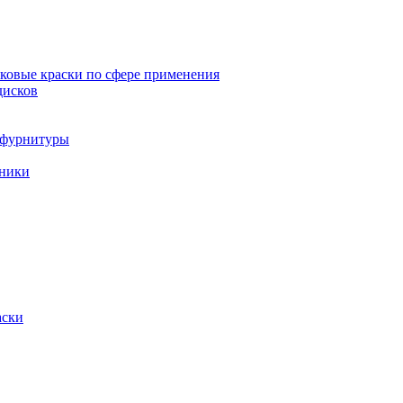
овые краски по сфере применения
дисков
и фурнитуры
хники
аски