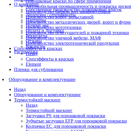
Порошковые краски по сфере применения
О компании
Автомобильная промышленность и покраска диско
Собственное производство порошковых красок
Производство банковских шкафов/сейфов
Лицензии / сертификаты
Производство ворот, рольставней
Партнеры
Производство металлических дверей, ворот и фурн
Почему мы
Производство мототехники
Оплата и Доставка
Производство огнетушителей и пожарной техники
Реквизиты
Производство уличной мебели, МАФ
Отзывы
Производство электротехнической продукции
Вакансии
Спецэффекты в красках
Распродажа
Назад
Спецэффекты в красках
Element
Пленки для сублимации
Оборудование и комплектующие
Назад
Оборудование и комплектующие
Термостойкий маскинг
Назад
Термостойкий маскинг
Заглушки PS для порошковой покраски
Зубчатые заглушки EFP для порошковой покраски
Колпачки ЕС для порошковой покраски