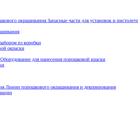
Запасные части для установок и пистоле
рашивания
забором из коробки
вой окраски
Оборудование для нанесения порошковой краски
ки
Линии порошкового окрашивания и декорирования
мации