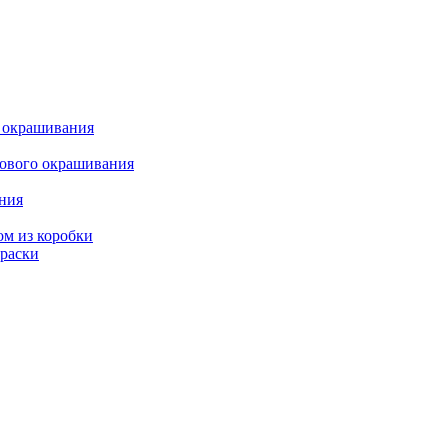
о окрашивания
кового окрашивания
ания
ом из коробки
краски