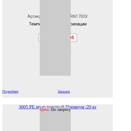
В наличии
Артикул
3005PERN1700X
Температура полимеризации
180
RAL
3005
Эффект
гладкая
Подробнее
Заказать
3005 PE муар матовый Премиум /20 кг
Цена:
По запросу