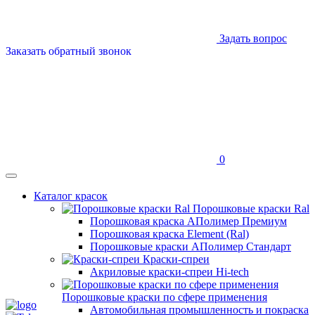
Задать вопрос
Заказать обратный звонок
0
Каталог красок
Порошковые краски Ral
Порошковая краска АПолимер Премиум
Порошковая краска Element (Ral)
Порошковые краски АПолимер Стандарт
Краски-спреи
Акриловые краски-спреи Hi-tech
Порошковые краски по сфере применения
Автомобильная промышленность и покраска