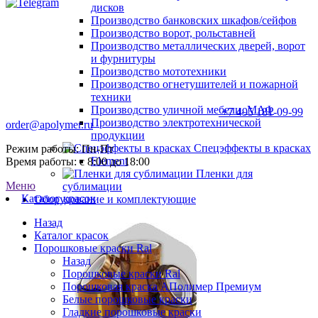
дисков
Производство банковских шкафов/сейфов
Производство ворот, рольставней
Производство металлических дверей, ворот
и фурнитуры
Производство мототехники
Производство огнетушителей и пожарной
техники
Производство уличной мебели, МАФ
+7 495 181-09-99
Производство электротехнической
order@apolymer.ru
продукции
Спецэффекты в красках
Режим работы: Пн-Пт
Element
Время работы: с 8:00 до 18:00
Пленки для
Меню
сублимации
Каталог красок
Оборудование и комплектующие
Назад
Каталог красок
Порошковые краски Ral
Назад
Порошковые краски Ral
Порошковая краска АПолимер Премиум
Белые порошковые краски
Гладкие порошковые краски