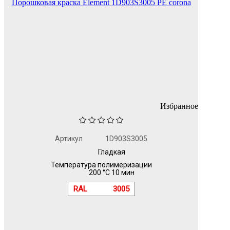
Порошковая краска Element 1D903S3005 PE corona
Избранное
Артикул
1D903S3005
Гладкая
Температура полимеризации
200 °C 10 мин
RAL
3005