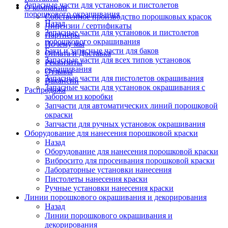
Запасные части для установок и пистолетов
О компании
порошкового окрашивания
Собственное производство порошковых красок
Назад
Лицензии / сертификаты
Запасные части для установок и пистолетов
Партнеры
порошкового окрашивания
Почему мы
Баки и запасные части для баков
Оплата и Доставка
Запасные части для всех типов установок
Реквизиты
окрашивания
Отзывы
Запасные части для пистолетов окрашивания
Вакансии
Запасные части для установок окрашивания с
Распродажа
забором из коробки
Запчасти для автоматических линий порошковой
окраски
Запчасти для ручных установок окрашивания
Оборудование для нанесения порошковой краски
Назад
Оборудование для нанесения порошковой краски
Вибросито для просеивания порошковой краски
Лабораторные установки нанесения
Пистолеты нанесения краски
Ручные установки нанесения краски
Линии порошкового окрашивания и декорирования
Назад
Линии порошкового окрашивания и
декорирования