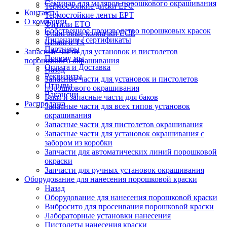
Семинар для маляров порошкового окрашивания
Термостойкие диски EPC
Контакты
Термостойкие ленты EPT
О компании
Фитили ETO
Собственное производство порошковых красок
Фланговые колпачки ECE
Лицензии / сертификаты
Шланги TS
Партнеры
Запасные части для установок и пистолетов
Почему мы
порошкового окрашивания
Оплата и Доставка
Назад
Реквизиты
Запасные части для установок и пистолетов
Отзывы
порошкового окрашивания
Вакансии
Баки и запасные части для баков
Распродажа
Запасные части для всех типов установок
окрашивания
Запасные части для пистолетов окрашивания
Запасные части для установок окрашивания с
забором из коробки
Запчасти для автоматических линий порошковой
окраски
Запчасти для ручных установок окрашивания
Оборудование для нанесения порошковой краски
Назад
Оборудование для нанесения порошковой краски
Вибросито для просеивания порошковой краски
Лабораторные установки нанесения
Пистолеты нанесения краски