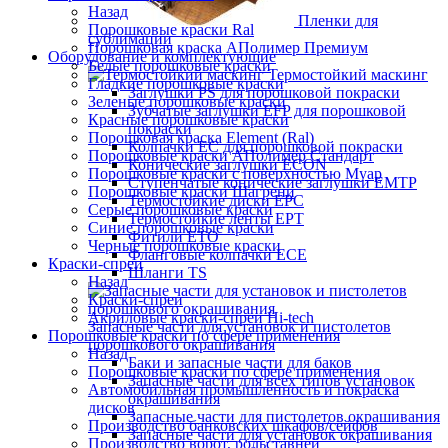
Назад
Пленки для
Порошковые краски Ral
сублимации
Порошковая краска АПолимер Премиум
Оборудование и комплектующие
Белые порошковые краски
Термостойкий маскинг
Гладкие порошковые краски
Заглушки PS для порошковой покраски
Зеленые порошковые краски
Зубчатые заглушки EFP для порошковой
Красные порошковые краски
покраски
Порошковая краска Element (Ral)
Колпачки ЕС для порошковой покраски
Порошковые краски АПолимер Стандарт
Конические заглушки ECON
Порошковые краски с поверхностью Муар
Ступенчатые конические заглушки EMTP
Порошковые краски Шагрени
Термостойкие диски EPC
Серые порошковые краски
Термостойкие ленты EPT
Синие порошковые краски
Фитили ETO
Черные порошковые краски
Фланговые колпачки ECE
Краски-спреи
Шланги TS
Назад
Краски-спреи
Акриловые краски-спреи Hi-tech
Запасные части для установок и пистолетов
Порошковые краски по сфере применения
порошкового окрашивания
Назад
Баки и запасные части для баков
Порошковые краски по сфере применения
Запасные части для всех типов установок
Автомобильная промышленность и покраска
окрашивания
дисков
Запасные части для пистолетов окрашивания
Производство банковских шкафов/сейфов
Запасные части для установок окрашивания
Производство ворот, рольставней