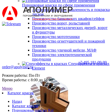
Порошковые краски по сфере применения
Автомобильная промышленность и покраска
дисков
Производство банковских шкафов/сейфов
Производство ворот, рольставней
Производство металлических дверей, ворот
и фурнитуры
Производство мототехники
Производство огнетушителей и пожарной
техники
Производство уличной мебели, МАФ
Производство электротехнической
продукции
+7 495 181-09-99
Спецэффекты в красках
order@apolymer.ru
Element
Режим работы: Пн-Пт
Время работы: с 8:00 до 18:00
Меню
Каталог красок
Назад
Каталог красок
Порошковые краски Ral