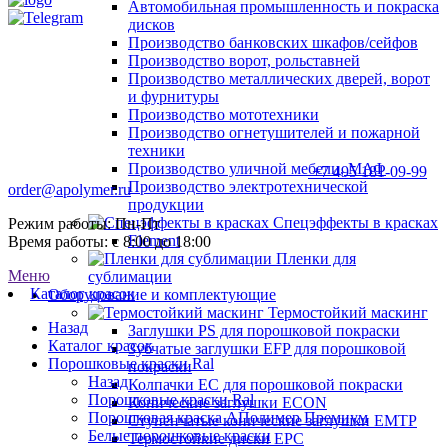
Автомобильная промышленность и покраска
дисков
Производство банковских шкафов/сейфов
Производство ворот, рольставней
Производство металлических дверей, ворот
и фурнитуры
Производство мототехники
Производство огнетушителей и пожарной
техники
Производство уличной мебели, МАФ
+7 495 181-09-99
Производство электротехнической
order@apolymer.ru
продукции
Спецэффекты в красках
Режим работы: Пн-Пт
Element
Время работы: с 8:00 до 18:00
Пленки для
Меню
сублимации
Каталог красок
Оборудование и комплектующие
Термостойкий маскинг
Назад
Заглушки PS для порошковой покраски
Каталог красок
Зубчатые заглушки EFP для порошковой
Порошковые краски Ral
покраски
Назад
Колпачки ЕС для порошковой покраски
Порошковые краски Ral
Конические заглушки ECON
Порошковая краска АПолимер Премиум
Ступенчатые конические заглушки EMTP
Белые порошковые краски
Термостойкие диски EPC