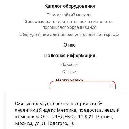
Каталог оборудования
Термостойкий маскинг
Запасные части для установок и пистолетов
порошкового окрашивания
Оборудование для нанесения порошковой краски
О нас
Полезная информация
Новости
Статьи
Распродажа
Политика конфиденциальности
Соглашение на обработку персональных
Сайт использует cookies и сервис веб-
АПолимер
данных
аналитики Яндекс Метрика, предоставляемый
Здравствуйте! Мы готовы
помочь вам. Напишите, если
компанией ООО «ЯНДЕКС», 119021, Россия,
Карта сайта
у вас появятся вопросы.
Москва, ул. Л. Толстого, 16.