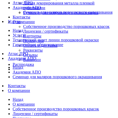
Атлас ПРО
Линия декорирования металла пленкой
Академия АПО
сублимации
Семинар для маляров порошкового окрашивания
Ручная линия порошкового окрашивания
Контакты
Услуги
О компании
Собственное производство порошковых красок
Назад
Лицензии / сертификаты
Услуги
Партнеры
Технический аудит линии порошковой окраски
Почему мы
Гарантийное обслуживание
Оплата и Доставка
Реквизиты
Атлас ПРО
Отзывы
Академия АПО
Вакансии
Распродажа
Назад
Академия АПО
Семинар для маляров порошкового окрашивания
Контакты
О компании
Назад
О компании
Собственное производство порошковых красок
Лицензии / сертификаты