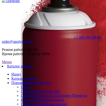
+7 495 181-09-99
order@apolymer.ru
Режим работы: Пн-Пт
Время работы: с 8:00 до 18:00
Меню
Каталог красок
Назад
Каталог красок
Порошковые краски Ral
Назад
Порошковые краски Ral
Порошковая краска АПолимер Премиум
Белые порошковые краски
Гладкие порошковые краски