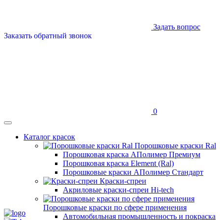
Задать вопрос
Заказать обратный звонок
0
Каталог красок
Порошковые краски Ral
Порошковая краска АПолимер Премиум
Порошковая краска Element (Ral)
Порошковые краски АПолимер Стандарт
Краски-спреи
Акриловые краски-спреи Hi-tech
Порошковые краски по сфере применения
Автомобильная промышленность и покраска