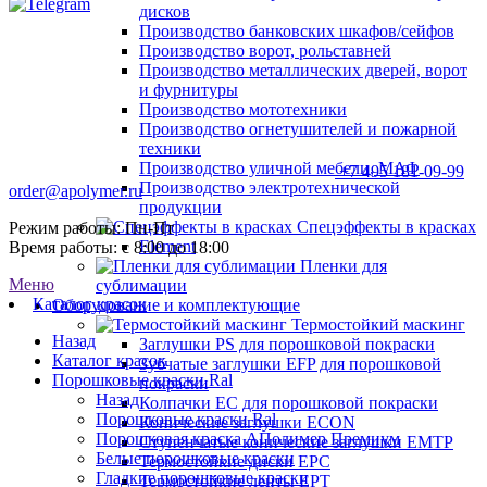
дисков
Производство банковских шкафов/сейфов
Производство ворот, рольставней
Производство металлических дверей, ворот
и фурнитуры
Производство мототехники
Производство огнетушителей и пожарной
техники
Производство уличной мебели, МАФ
+7 495 181-09-99
Производство электротехнической
order@apolymer.ru
продукции
Спецэффекты в красках
Режим работы: Пн-Пт
Element
Время работы: с 8:00 до 18:00
Пленки для
Меню
сублимации
Каталог красок
Оборудование и комплектующие
Термостойкий маскинг
Назад
Заглушки PS для порошковой покраски
Каталог красок
Зубчатые заглушки EFP для порошковой
Порошковые краски Ral
покраски
Назад
Колпачки ЕС для порошковой покраски
Порошковые краски Ral
Конические заглушки ECON
Порошковая краска АПолимер Премиум
Ступенчатые конические заглушки EMTP
Белые порошковые краски
Термостойкие диски EPC
Гладкие порошковые краски
Термостойкие ленты EPT