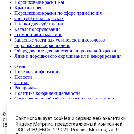
Порошковые краски Ral
Краски-спреи
Порошковые краски по сфере применения
Спецэффекты в красках
Пленки для сублимации
Каталог оборудования
Термостойкий маскинг
Запасные части для установок и пистолетов
порошкового окрашивания
Оборудование для нанесения порошковой краски
Линии порошкового окрашивания и декорирования
О нас
Полезная информация
Новости
Статьи
Распродажа
Политика конфиденциальности
Соглашение на обработку персональных данных
Карта сайта
© 1999-2026 Все права защищены.
ООО «АПолимер 3857»
Сайт использует cookies и сервис веб-аналитики
ИНН: 9702043058 ОГРН: 1227700282040
Яндекс Метрика, предоставляемый компанией
18 +
ООО «ЯНДЕКС», 119021, Россия, Москва, ул. Л.