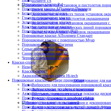
Шланги TS
Порошковые краски Ral
Порошковая краска АПолимер Премиум
Баки и запасные части для баков
Белые порошковые краски
Запасные части для всех типов установок ок
Гладкие порошковые краски
Запасные части для пистолетов окрашивания
Зеленые порошковые краски
Запасные части для установок окрашивания с 
Красные порошковые краски
Запчасти для автоматических линий порошко
Порошковая краска Element (Ral)
Запчасти для ручных установок окрашивания
Порошковые краски АПолимер Стандарт
Порошковые краски с поверхностью Муар
Порошковые краски Шагрени
Серые порошковые краски
Синие порошковые краски
Черные порошковые краски
Краски-спреи
Назад
Краски-спреи
Акриловые краски-спреи Hi-tech
Порошковые краски по сфере применения
Оборудование для на
Назад
Вибросито для просеивания порошковой крас
Порошковые краски по сфере применения
Лабораторные установки нанесения
Автомобильная промышленность и покраска диско
Пистолеты нанесения краски
Производство банковских шкафов/сейфов
Ручные установки нанесения краски
Производство ворот, рольставней
Производство металлических дверей, ворот и фурн
Линия декорирования металла пленкой субли