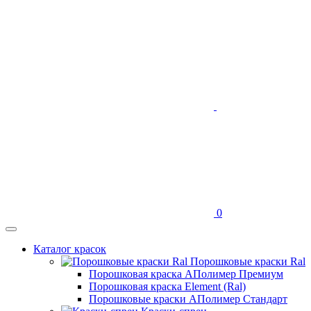
0
Каталог красок
Порошковые краски Ral
Порошковая краска АПолимер Премиум
Порошковая краска Element (Ral)
Порошковые краски АПолимер Стандарт