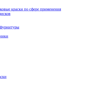
овые краски по сфере применения
дисков
и фурнитуры
хники
аски