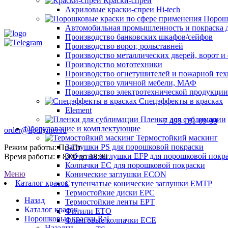
Краски-спреи
Акриловые краски-спреи Hi-tech
Порошк
Автомобильная промышленность и покраска 
Производство банковских шкафов/сейфов
Производство ворот, рольставней
Производство металлических дверей, ворот 
Производство мототехники
Производство огнетушителей и пожарной те
Производство уличной мебели, МАФ
Производство электротехнической продукции
Спецэффекты в красках
Element
Пленки для сублимации
+7 495 181-09-99
Оборудование и комплектующие
order@apolymer.ru
Термостойкий маскинг
Заглушки PS для порошковой покраски
Режим работы: Пн-Пт
Зубчатые заглушки EFP для порошковой покр
Время работы: с 8:00 до 18:00
Колпачки ЕС для порошковой покраски
Меню
Конические заглушки ECON
Каталог красок
Ступенчатые конические заглушки EMTP
Термостойкие диски EPC
Назад
Термостойкие ленты EPT
Каталог красок
Фитили ETO
Порошковые краски Ral
Фланговые колпачки ECE
Назад