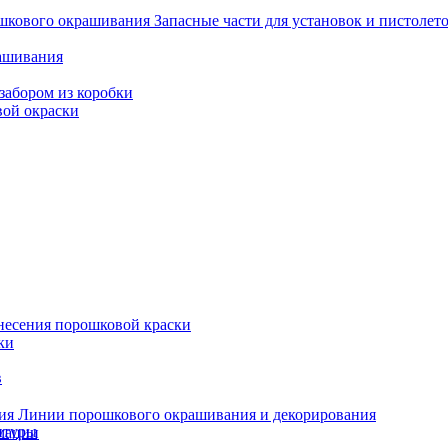
Запасные части для установок и пистоле
рашивания
забором из коробки
вой окраски
несения порошковой краски
ки
в
Линии порошкового окрашивания и декорирования
итуры
мации