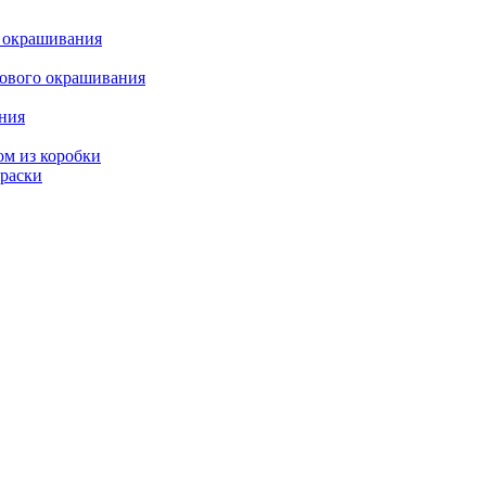
о окрашивания
кового окрашивания
ания
ом из коробки
краски