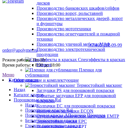
дисков
Производство банковских шкафов/сейфов
Производство ворот, рольставней
Производство металлических дверей, ворот
и фурнитуры
Производство мототехники
Производство огнетушителей и пожарной
техники
Производство уличной мебели, МАФ
+7 495 181-09-99
Производство электротехнической
order@apolymer.ru
продукции
Спецэффекты в красках
Режим работы: Пн-Пт
Element
Время работы: с 8:00 до 18:00
Пленки для
Меню
сублимации
Каталог красок
Оборудование и комплектующие
Термостойкий маскинг
Назад
Заглушки PS для порошковой покраски
Каталог красок
Зубчатые заглушки EFP для порошковой
Порошковые краски Ral
покраски
Назад
Колпачки ЕС для порошковой покраски
Порошковые краски Ral
Конические заглушки ECON
Порошковая краска АПолимер Премиум
Ступенчатые конические заглушки EMTP
Белые порошковые краски
Термостойкие диски EPC
Гладкие порошковые краски
Термостойкие ленты EPT