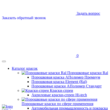
Задать вопрос
Заказать обратный звонок
0
Каталог красок
Порошковые краски Ral
Порошковая краска АПолимер Премиум
Порошковая краска Element (Ral)
Порошковые краски АПолимер Стандарт
Краски-спреи
Акриловые краски-спреи Hi-tech
Порошковые краски по сфере применения
Автомобильная промышленность и покраска