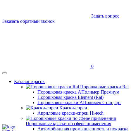
Задать вопрос
Заказать обратный звонок
0
Каталог красок
Порошковые краски Ral
Порошковая краска АПолимер Премиум
Порошковая краска Element (Ral)
Порошковые краски АПолимер Стандарт
Краски-спреи
Акриловые краски-спреи Hi-tech
Порошковые краски по сфере применения
Автомобильная промышленность и покраска