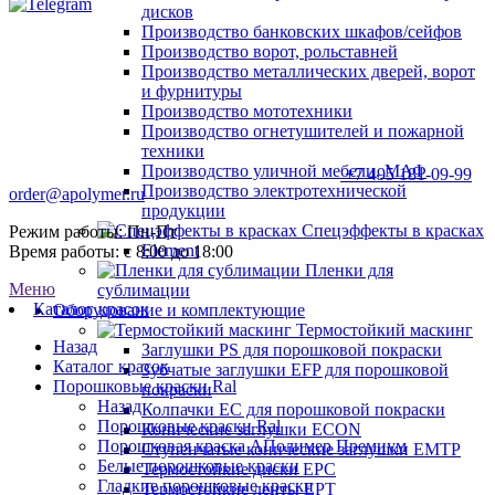
дисков
Производство банковских шкафов/сейфов
Производство ворот, рольставней
Производство металлических дверей, ворот
и фурнитуры
Производство мототехники
Производство огнетушителей и пожарной
техники
Производство уличной мебели, МАФ
+7 495 181-09-99
Производство электротехнической
order@apolymer.ru
продукции
Спецэффекты в красках
Режим работы: Пн-Пт
Element
Время работы: с 8:00 до 18:00
Пленки для
Меню
сублимации
Каталог красок
Оборудование и комплектующие
Термостойкий маскинг
Назад
Заглушки PS для порошковой покраски
Каталог красок
Зубчатые заглушки EFP для порошковой
Порошковые краски Ral
покраски
Назад
Колпачки ЕС для порошковой покраски
Порошковые краски Ral
Конические заглушки ECON
Порошковая краска АПолимер Премиум
Ступенчатые конические заглушки EMTP
Белые порошковые краски
Термостойкие диски EPC
Гладкие порошковые краски
Термостойкие ленты EPT