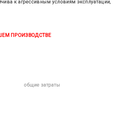
йчива к агрессивным условиям эксплуатации,
ШЕМ ПРОИЗВОДСТВЕ
общие затраты
Е В СЕГМЕНТЕ ЦЕНА/КАЧЕСТВО
 от 100 рублей за 1 кг краски