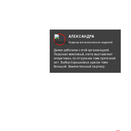
АЛЕКСАНДРА
Окраска металлических изделий
Давно работаем с этой организацией.
Персонал вежливый, счета выставляют
оперативно, по отгрузкам тоже претензий
нет. Выбор порошковых красок тоже
большой. Замечательный партнер.