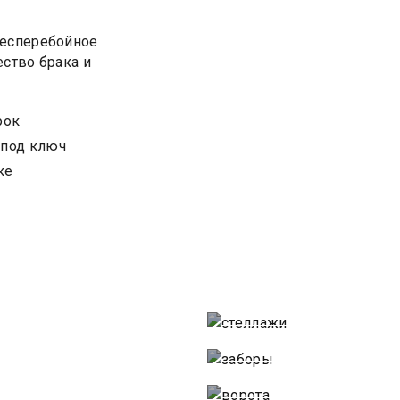
есперебойное
ество брака и
рок
 под ключ
ке