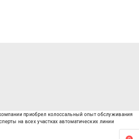
2
нижение расхода на 25% на м
 низкого процента расходов и
снижения брака на 20-25%
л компании приобрел колоссальный опыт обслуживания
перты на всех участках автоматических линии