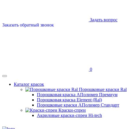
Задать вопрос
Заказать обратный звонок
0
Каталог красок
Порошковые краски Ral
Порошковая краска АПолимер Премиум
Порошковая краска Element (Ral)
Порошковые краски АПолимер Стандарт
Краски-спреи
Акриловые краски-спреи Hi-tech