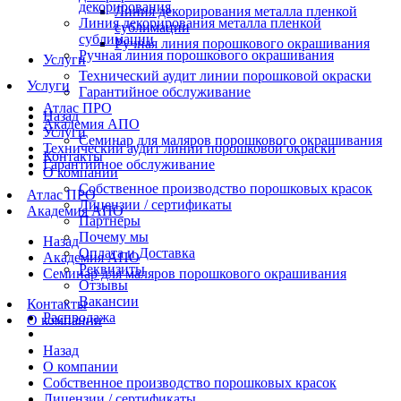
декорирования
Линия декорирования металла пленкой
Линия декорирования металла пленкой
сублимации
сублимации
Ручная линия порошкового окрашивания
Ручная линия порошкового окрашивания
Услуги
Технический аудит линии порошковой окраски
Услуги
Гарантийное обслуживание
Атлас ПРО
Назад
Академия АПО
Услуги
Семинар для маляров порошкового окрашивания
Технический аудит линии порошковой окраски
Контакты
Гарантийное обслуживание
О компании
Собственное производство порошковых красок
Атлас ПРО
Лицензии / сертификаты
Академия АПО
Партнеры
Почему мы
Назад
Оплата и Доставка
Академия АПО
Реквизиты
Семинар для маляров порошкового окрашивания
Отзывы
Вакансии
Контакты
Распродажа
О компании
Назад
О компании
Собственное производство порошковых красок
Лицензии / сертификаты