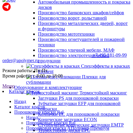
Автомобильная промышленность и покраска
дисков
Производство банковских шкафов/сейфов
Производство ворот, рольставней
Производство металлических дверей, ворот
и фурнитуры
Производство мототехники
Производство огнетушителей и пожарной
техники
Производство уличной мебели, МАФ
+7 495 181-09-99
Производство электротехнической
order@apolymer.ru
продукции
Спецэффекты в красках
Режим работы: Пн-Пт
Element
Время работы: с 8:00 до 18:00
Пленки для
сублимации
Меню
Оборудование и комплектующие
Каталог красок
Термостойкий маскинг
Заглушки PS для порошковой покраски
Назад
Зубчатые заглушки EFP для порошковой
Каталог красок
покраски
Порошковые краски Ral
Колпачки ЕС для порошковой покраски
Назад
Конические заглушки ECON
Порошковые краски Ral
Ступенчатые конические заглушки EMTP
Порошковая краска АПолимер Премиум
Термостойкие диски EPC