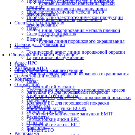
Производство огнетушителей и пожарной
Ручные установки нанесения краски
техники
Производство уличной мебели, МАФ
Производство электротехнической продукции
Линии порошкового окрашивания и
Спецэффекты в красках
декорирования
Назад
Линия декорирования металла пленкой
Спецэффекты в красках
сублимации
Element
Ручная линия порошкового окрашивания
Пленки для сублимации
Услуги
Технический аудит линии порошковой окраски
Оборудование и комплектующие
Гарантийное обслуживание
Атлас ПРО
Назад
Академия АПО
Оборудование и комплектующие
Семинар для маляров порошкового окрашивания
Термостойкий маскинг
Контакты
Назад
О компании
Термостойкий маскинг
Собственное производство порошковых красок
Заглушки PS для порошковой покраски
Лицензии / сертификаты
Зубчатые заглушки EFP для порошковой покраски
Партнеры
Колпачки ЕС для порошковой покраски
Почему мы
Конические заглушки ECON
Оплата и Доставка
Ступенчатые конические заглушки EMTP
Реквизиты
Термостойкие диски EPC
Отзывы
Термостойкие ленты EPT
Вакансии
Фитили ETO
Распродажа