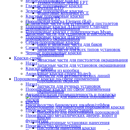
Белые порошковые краски
Термостойкие ленты EPT
Гладкие порошковые краски
Фитили ETO
Зеленые порошковые краски
Фланговые колпачки ECE
Красные порошковые краски
Шланги TS
Порошковая краска Element (Ral)
Порошковые краски АПолимер Стандарт
Порошковые краски с поверхностью Муар
Запасные части для установок и пистолетов
Порошковые краски Шагрени
порошкового окрашивания
Серые порошковые краски
Баки и запасные части для баков
Синие порошковые краски
Запасные части для всех типов установок
Черные порошковые краски
окрашивания
Краски-спреи
Запасные части для пистолетов окрашивания
Назад
Запасные части для установок окрашивания
Краски-спреи
с забором из коробки
Акриловые краски-спреи Hi-tech
Запчасти для автоматических линий
Порошковые краски по сфере применения
порошковой окраски
Назад
Запчасти для ручных установок
Порошковые краски по сфере применения
окрашивания
Автомобильная промышленность и покраска
дисков
Производство банковских шкафов/сейфов
Оборудование для нанесения порошковой краски
Производство ворот, рольставней
Вибросито для просеивания порошковой
Производство металлических дверей, ворот и
краски
фурнитуры
Лабораторные установки нанесения
Производство мототехники
Пистолеты нанесения краски