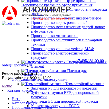
Порошковые краски по сфере применения
Автомобильная промышленность и покраска
дисков
Производство банковских шкафов/сейфов
Производство ворот, рольставней
Производство металлических дверей, ворот
и фурнитуры
Производство мототехники
Производство огнетушителей и пожарной
техники
Производство уличной мебели, МАФ
Производство электротехнической
продукции
+7 495 181-09-99
Спецэффекты в красках
order@apolymer.ru
Element
Пленки для
Режим работы: Пн-Пт
сублимации
Время работы: с 8:00 до 18:00
Оборудование и комплектующие
Термостойкий маскинг
Меню
Заглушки PS для порошковой покраски
Каталог красок
Зубчатые заглушки EFP для порошковой
покраски
Назад
Колпачки ЕС для порошковой покраски
Каталог красок
Конические заглушки ECON
Порошковые краски Ral