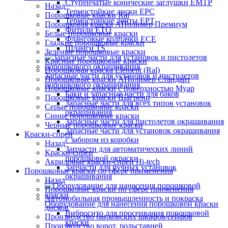
Ступенчатые конические заглушки EMTP
Назад
Термостойкие диски EPC
Порошковые краски Ral
Термостойкие ленты EPT
Порошковая краска АПолимер Премиум
Фитили ETO
Белые порошковые краски
Фланговые колпачки ECE
Гладкие порошковые краски
Шланги TS
Зеленые порошковые краски
Красные порошковые краски
Порошковая краска Element (Ral)
Запасные части для установок и пистолетов
Порошковые краски АПолимер Стандарт
порошкового окрашивания
Порошковые краски с поверхностью Муар
Баки и запасные части для баков
Порошковые краски Шагрени
Запасные части для всех типов установок
Серые порошковые краски
окрашивания
Синие порошковые краски
Запасные части для пистолетов окрашивания
Черные порошковые краски
Запасные части для установок окрашивания
Краски-спреи
с забором из коробки
Назад
Запчасти для автоматических линий
Краски-спреи
порошковой окраски
Акриловые краски-спреи Hi-tech
Запчасти для ручных установок
Порошковые краски по сфере применения
окрашивания
Назад
Порошковые краски по сфере применения
Автомобильная промышленность и покраска
Оборудование для нанесения порошковой краски
дисков
Вибросито для просеивания порошковой
Производство банковских шкафов/сейфов
краски
Производство ворот, рольставней