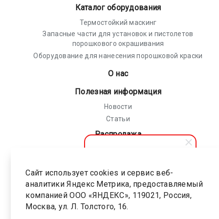
Каталог оборудования
Термостойкий маскинг
Запасные части для установок и пистолетов
порошкового окрашивания
Оборудование для нанесения порошковой краски
О нас
Полезная информация
Новости
Статьи
Распродажа
Политика конфиденциальности
Соглашение на обработку персональных
Сайт использует cookies и сервис веб-
АПолимер
данных
аналитики Яндекс Метрика, предоставляемый
Здравствуйте! Мы готовы
помочь вам. Напишите, если
компанией ООО «ЯНДЕКС», 119021, Россия,
Карта сайта
у вас появятся вопросы.
Москва, ул. Л. Толстого, 16.