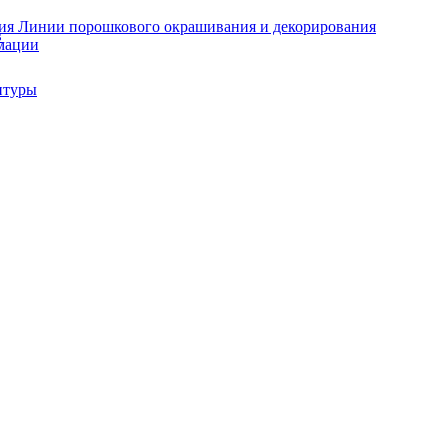
Линии порошкового окрашивания и декорирования
в
мации
итуры