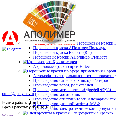
Порошковые краски 
Порошковая краска АПолимер Премиум
Порошковая краска Element (Ral)
Порошковые краски АПолимер Стандарт
Краски-спреи
Акриловые краски-спреи Hi-tech
Порошк
Автомобильная промышленность и покраска 
Производство банковских шкафов/сейфов
Производство ворот, рольставней
+7 495 181-09-99
Производство металлических дверей, ворот 
order@apolymer.ru
Производство мототехники
Производство огнетушителей и пожарной те
Режим работы: Пн-Пт
Производство уличной мебели, МАФ
Время работы: с 8:00 до 18:00
Производство электротехнической продукции
Спецэффекты в красках
Меню