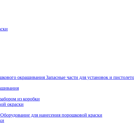
аски
Запасные части для установок и пистоле
рашивания
забором из коробки
вой окраски
Оборудование для нанесения порошковой краски
ки