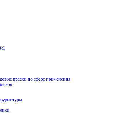
Ral
овые краски по сфере применения
дисков
и фурнитуры
хники