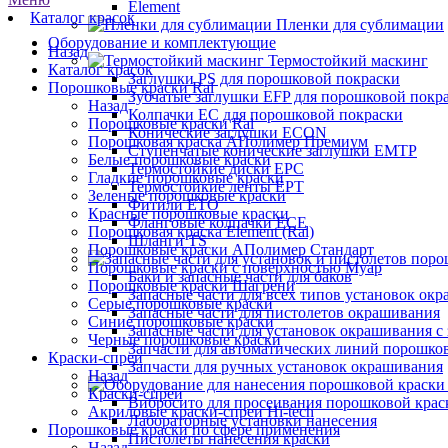
Element
Каталог красок
Пленки для сублимации
Оборудование и комплектующие
Назад
Термостойкий маскинг
Каталог красок
Заглушки PS для порошковой покраски
Порошковые краски Ral
Зубчатые заглушки EFP для порошковой покр
Назад
Колпачки ЕС для порошковой покраски
Порошковые краски Ral
Конические заглушки ECON
Порошковая краска АПолимер Премиум
Ступенчатые конические заглушки EMTP
Белые порошковые краски
Термостойкие диски EPC
Гладкие порошковые краски
Термостойкие ленты EPT
Зеленые порошковые краски
Фитили ETO
Красные порошковые краски
Фланговые колпачки ECE
Порошковая краска Element (Ral)
Шланги TS
Порошковые краски АПолимер Стандарт
Порошковые краски с поверхностью Муар
Баки и запасные части для баков
Порошковые краски Шагрени
Запасные части для всех типов установок ок
Серые порошковые краски
Запасные части для пистолетов окрашивания
Синие порошковые краски
Запасные части для установок окрашивания с 
Черные порошковые краски
Запчасти для автоматических линий порошко
Краски-спреи
Запчасти для ручных установок окрашивания
Назад
Краски-спреи
Вибросито для просеивания порошковой крас
Акриловые краски-спреи Hi-tech
Лабораторные установки нанесения
Порошковые краски по сфере применения
Пистолеты нанесения краски
Назад