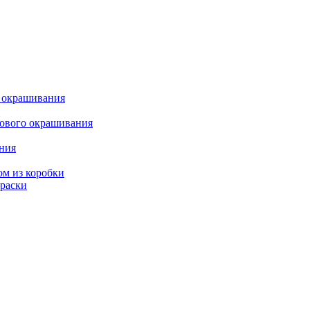
о окрашивания
кового окрашивания
ания
ом из коробки
краски