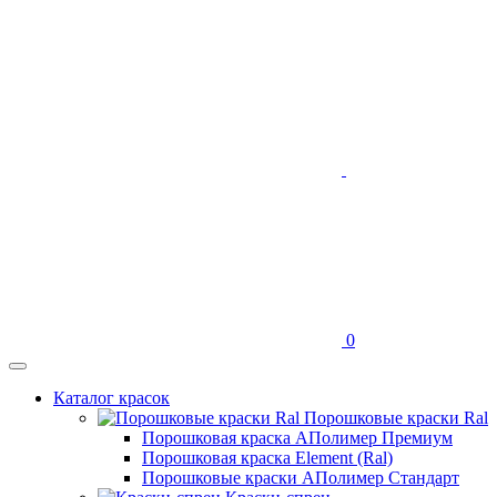
0
Каталог красок
Порошковые краски Ral
Порошковая краска АПолимер Премиум
Порошковая краска Element (Ral)
Порошковые краски АПолимер Стандарт