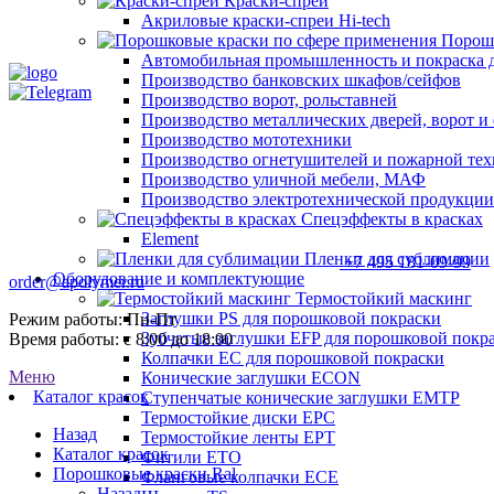
Краски-спреи
Акриловые краски-спреи Hi-tech
Порошк
Автомобильная промышленность и покраска 
Производство банковских шкафов/сейфов
Производство ворот, рольставней
Производство металлических дверей, ворот 
Производство мототехники
Производство огнетушителей и пожарной те
Производство уличной мебели, МАФ
Производство электротехнической продукции
Спецэффекты в красках
Element
Пленки для сублимации
+7 495 181-09-99
Оборудование и комплектующие
order@apolymer.ru
Термостойкий маскинг
Заглушки PS для порошковой покраски
Режим работы: Пн-Пт
Зубчатые заглушки EFP для порошковой покр
Время работы: с 8:00 до 18:00
Колпачки ЕС для порошковой покраски
Меню
Конические заглушки ECON
Каталог красок
Ступенчатые конические заглушки EMTP
Термостойкие диски EPC
Назад
Термостойкие ленты EPT
Каталог красок
Фитили ETO
Порошковые краски Ral
Фланговые колпачки ECE
Назад