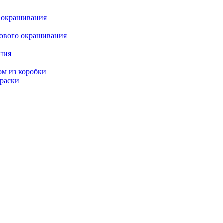
о окрашивания
кового окрашивания
ания
ом из коробки
краски