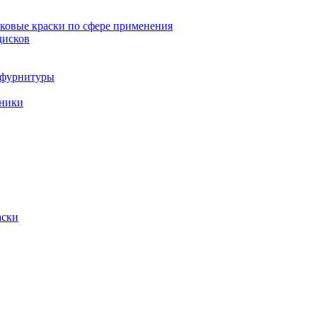
овые краски по сфере применения
дисков
и фурнитуры
хники
аски