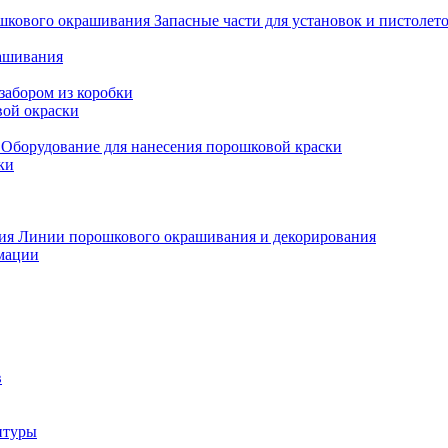
Запасные части для установок и пистоле
рашивания
забором из коробки
вой окраски
Оборудование для нанесения порошковой краски
ки
Линии порошкового окрашивания и декорирования
мации
в
итуры