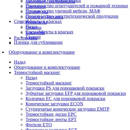
Производство мототехники
Лицензии / сертификаты
Производство огнетушителей и пожарной техники
Партнеры
Производство уличной мебели, МАФ
Почему мы
Производство электротехнической продукции
Оплата и Доставка
Спецэффекты в красках
Реквизиты
Назад
Отзывы
Спецэффекты в красках
Вакансии
Element
Распродажа
Пленки для сублимации
Оборудование и комплектующие
Назад
Оборудование и комплектующие
Термостойкий маскинг
Назад
Термостойкий маскинг
Заглушки PS для порошковой покраски
Зубчатые заглушки EFP для порошковой покраски
Колпачки ЕС для порошковой покраски
Конические заглушки ECON
Ступенчатые конические заглушки EMTP
Термостойкие диски EPC
Термостойкие ленты EPT
Фитили ETO
Фланговые колпачки ECE