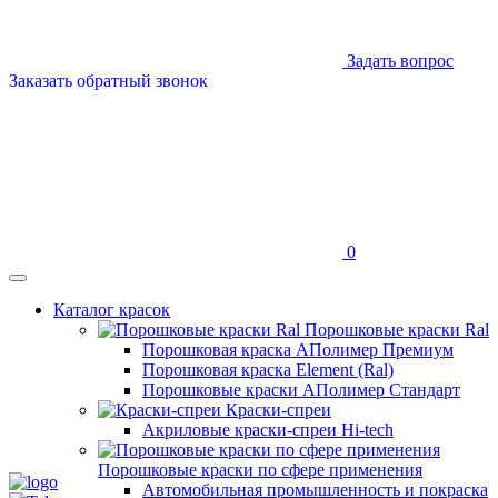
Задать вопрос
Заказать обратный звонок
0
Каталог красок
Порошковые краски Ral
Порошковая краска АПолимер Премиум
Порошковая краска Element (Ral)
Порошковые краски АПолимер Стандарт
Краски-спреи
Акриловые краски-спреи Hi-tech
Порошковые краски по сфере применения
Автомобильная промышленность и покраска