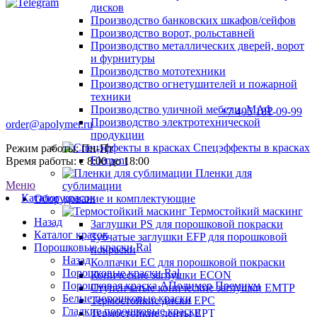
дисков
Производство банковских шкафов/сейфов
Производство ворот, рольставней
Производство металлических дверей, ворот
и фурнитуры
Производство мототехники
Производство огнетушителей и пожарной
техники
Производство уличной мебели, МАФ
+7 495 181-09-99
Производство электротехнической
order@apolymer.ru
продукции
Спецэффекты в красках
Режим работы: Пн-Пт
Element
Время работы: с 8:00 до 18:00
Пленки для
Меню
сублимации
Каталог красок
Оборудование и комплектующие
Термостойкий маскинг
Назад
Заглушки PS для порошковой покраски
Каталог красок
Зубчатые заглушки EFP для порошковой
Порошковые краски Ral
покраски
Назад
Колпачки ЕС для порошковой покраски
Порошковые краски Ral
Конические заглушки ECON
Порошковая краска АПолимер Премиум
Ступенчатые конические заглушки EMTP
Белые порошковые краски
Термостойкие диски EPC
Гладкие порошковые краски
Термостойкие ленты EPT