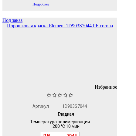
Подробнее
Под заказ
Порошковая краска Element 1D903S7044 PE corona
Избранное
Артикул
1D903S7044
Гладкая
Температура полимеризации
200 °C 10 мин
RAL
7044