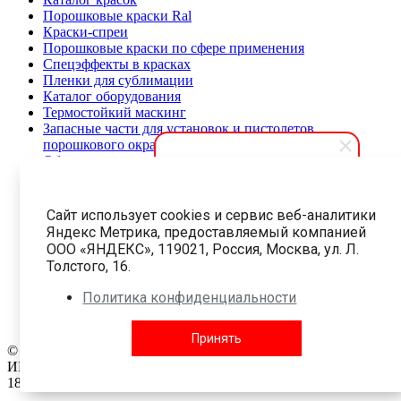
Порошковые краски Ral
Краски-спреи
Порошковые краски по сфере применения
Спецэффекты в красках
Пленки для сублимации
Каталог оборудования
Термостойкий маскинг
Запасные части для установок и пистолетов
порошкового окрашивания
Оборудование для нанесения порошковой краски
Линии порошкового окрашивания и декорирования
АПолимер
О нас
Сайт использует cookies и сервис веб-аналитики
Здравствуйте! Мы готовы
Полезная информация
Яндекс Метрика, предоставляемый компанией
помочь вам. Напишите, если у
Новости
ООО «ЯНДЕКС», 119021, Россия, Москва, ул. Л.
Статьи
вас появятся вопросы.
Толстого, 16.
Распродажа
Политика конфиденциальности
Политика конфиденциальности
Соглашение на обработку персональных данных
Карта сайта
Принять
© 1999-2026 Все права защищены.
ООО «АПолимер 3857»
ИНН: 9702043058 ОГРН: 1227700282040
18 +