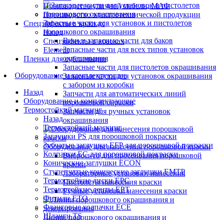
Производство уличной мебели, МАФ
Производство электротехнической продукции
Запасные части для установок и пистолетов
Спецэффекты в красках
порошкового окрашивания
Назад
Баки и запасные части для баков
Спецэффекты в красках
Запасные части для всех типов установок
Element
окрашивания
Пленки для сублимации
Запасные части для пистолетов окрашивания
Оборудование и комплектующие
Запасные части для установок окрашивания
с забором из коробки
Назад
Запчасти для автоматических линий
Оборудование и комплектующие
порошковой окраски
Термостойкий маскинг
Запчасти для ручных установок
Назад
окрашивания
Термостойкий маскинг
Заглушки PS для порошковой покраски
Зубчатые заглушки EFP для порошковой покраски
Оборудование для нанесения порошковой краски
Колпачки ЕС для порошковой покраски
Вибросито для просеивания порошковой
Конические заглушки ECON
краски
Ступенчатые конические заглушки EMTP
Лабораторные установки нанесения
Термостойкие диски EPC
Пистолеты нанесения краски
Термостойкие ленты EPT
Ручные установки нанесения краски
Фитили ETO
Фланговые колпачки ECE
Шланги TS
Линии порошкового окрашивания и