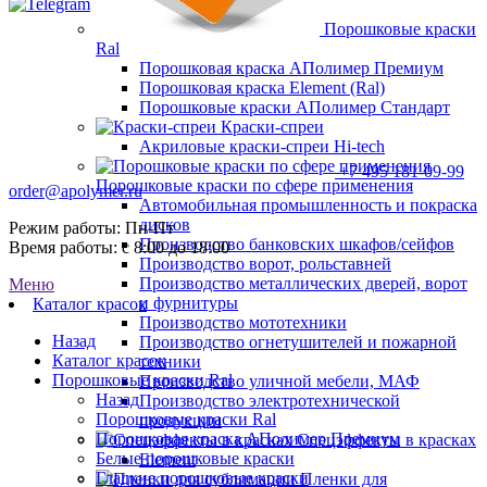
Порошковые краски
Ral
Порошковая краска АПолимер Премиум
Порошковая краска Element (Ral)
Порошковые краски АПолимер Стандарт
Краски-спреи
Акриловые краски-спреи Hi-tech
+7 495 181-09-99
Порошковые краски по сфере применения
order@apolymer.ru
Автомобильная промышленность и покраска
дисков
Режим работы: Пн-Пт
Производство банковских шкафов/сейфов
Время работы: с 8:00 до 18:00
Производство ворот, рольставней
Производство металлических дверей, ворот
Меню
и фурнитуры
Каталог красок
Производство мототехники
Назад
Производство огнетушителей и пожарной
Каталог красок
техники
Порошковые краски Ral
Производство уличной мебели, МАФ
Назад
Производство электротехнической
Порошковые краски Ral
продукции
Порошковая краска АПолимер Премиум
Спецэффекты в красках
Белые порошковые краски
Element
Гладкие порошковые краски
Пленки для