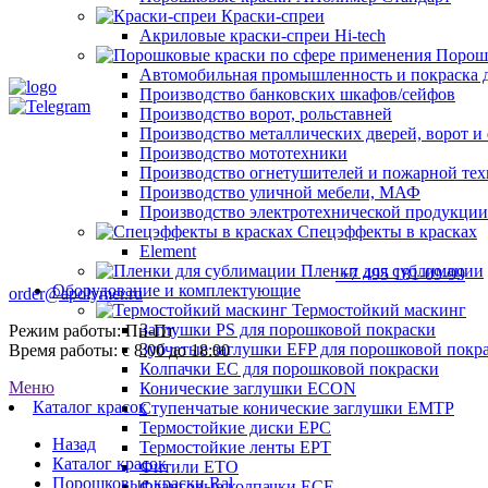
Краски-спреи
Акриловые краски-спреи Hi-tech
Порошк
Автомобильная промышленность и покраска 
Производство банковских шкафов/сейфов
Производство ворот, рольставней
Производство металлических дверей, ворот 
Производство мототехники
Производство огнетушителей и пожарной те
Производство уличной мебели, МАФ
Производство электротехнической продукции
Спецэффекты в красках
Element
Пленки для сублимации
+7 495 181-09-99
Оборудование и комплектующие
order@apolymer.ru
Термостойкий маскинг
Заглушки PS для порошковой покраски
Режим работы: Пн-Пт
Зубчатые заглушки EFP для порошковой покр
Время работы: с 8:00 до 18:00
Колпачки ЕС для порошковой покраски
Меню
Конические заглушки ECON
Каталог красок
Ступенчатые конические заглушки EMTP
Термостойкие диски EPC
Назад
Термостойкие ленты EPT
Каталог красок
Фитили ETO
Порошковые краски Ral
Фланговые колпачки ECE