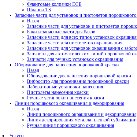
Фланговые колпачки ECE
Шланги TS
Запасные части для установок и пистолетов порошковог
Назад
Запасные части для установок и пистолетов порош
Баки и запасные части для баков
Запасные части для всех типов установок окрашив
Запасные части для пистолетов окрашивания
Запасные части для установок окрашивания с забор
Запчасти для автоматических линий порошковой о
Запчасти для ручных установок окрашивания
Оборудование для нанесения порошковой краски
Назад
Оборудование для нанесения порошковой краски
Вибросито для просеивания порошковой краски
Лабораторные установки нанесения
Пистолеты нанесения краски
Ручные установки нанесения краски
Линии порошкового окрашивания и декорирования
Назад
Линии порошкового окрашивания и декорирования
Линия декорирования металла пленкой сублимации
Ручная линия порошкового окрашивания
Услуги