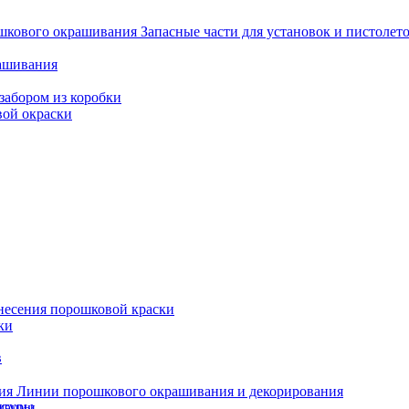
Запасные части для установок и пистоле
рашивания
забором из коробки
вой окраски
несения порошковой краски
ки
в
Линии порошкового окрашивания и декорирования
итуры
мации