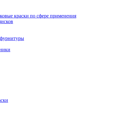
овые краски по сфере применения
дисков
и фурнитуры
хники
аски