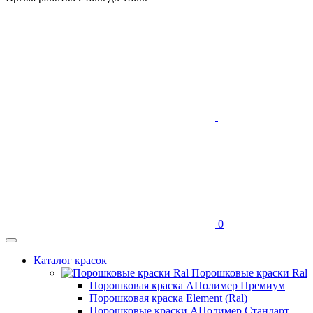
0
Каталог красок
Порошковые краски Ral
Порошковая краска АПолимер Премиум
Порошковая краска Element (Ral)
Порошковые краски АПолимер Стандарт