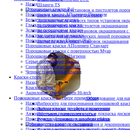
Назад
Шланги TS
Порошковые краски Ral
Порошковая краска АПолимер Премиум
Баки и запасные части для баков
Белые порошковые краски
Запасные части для всех типов установок ок
Гладкие порошковые краски
Запасные части для пистолетов окрашивания
Зеленые порошковые краски
Запасные части для установок окрашивания с 
Красные порошковые краски
Запчасти для автоматических линий порошко
Порошковая краска Element (Ral)
Запчасти для ручных установок окрашивания
Порошковые краски АПолимер Стандарт
Порошковые краски с поверхностью Муар
Порошковые краски Шагрени
Серые порошковые краски
Синие порошковые краски
Черные порошковые краски
Краски-спреи
Назад
Краски-спреи
Акриловые краски-спреи Hi-tech
Порошковые краски по сфере применения
Оборудование для на
Назад
Вибросито для просеивания порошковой крас
Порошковые краски по сфере применения
Лабораторные установки нанесения
Автомобильная промышленность и покраска диско
Пистолеты нанесения краски
Производство банковских шкафов/сейфов
Ручные установки нанесения краски
Производство ворот, рольставней
Производство металлических дверей, ворот и фурн
Линия декорирования металла пленкой субли