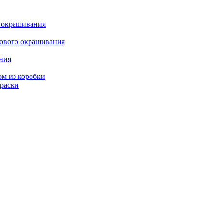
о окрашивания
кового окрашивания
ания
ом из коробки
краски