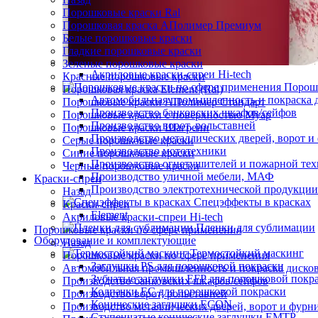
Порошковые краски Ral
Порошковая краска АПолимер Премиум
Белые порошковые краски
Гладкие порошковые краски
Зеленые порошковые краски
Акриловые краски-спреи Hi-tech
Красные порошковые краски
Порошк
Порошковая краска Element (Ral)
Автомобильная промышленность и покраска 
Порошковые краски АПолимер Стандарт
Производство банковских шкафов/сейфов
Порошковые краски с поверхностью Муар
Производство ворот, рольставней
Порошковые краски Шагрени
Производство металлических дверей, ворот 
Серые порошковые краски
Производство мототехники
Синие порошковые краски
Производство огнетушителей и пожарной те
Черные порошковые краски
Производство уличной мебели, МАФ
Краски-спреи
Производство электротехнической продукции
Назад
Спецэффекты в красках
Краски-спреи
Element
Акриловые краски-спреи Hi-tech
Пленки для сублимации
Порошковые краски по сфере применения
Оборудование и комплектующие
Назад
Термостойкий маскинг
Порошковые краски по сфере применения
Заглушки PS для порошковой покраски
Автомобильная промышленность и покраска диско
Зубчатые заглушки EFP для порошковой покр
Производство банковских шкафов/сейфов
Колпачки ЕС для порошковой покраски
Производство ворот, рольставней
Конические заглушки ECON
Производство металлических дверей, ворот и фурн
Ступенчатые конические заглушки EMTP