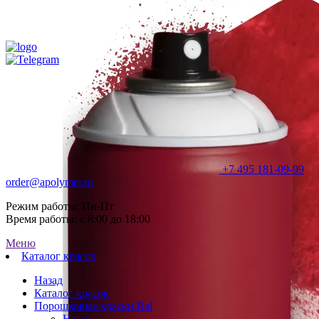
+7 495 181-09-99
order@apolymer.ru
Режим работы: Пн-Пт
Время работы: с 8:00 до 18:00
Меню
Каталог красок
Назад
Каталог красок
Порошковые краски Ral
Назад