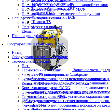
Производство мототехники
Термостойкие диски EPC
Производство огнетушителей и пожарной техники
Термостойкие ленты EPT
Производство уличной мебели, МАФ
Фитили ETO
Производство электротехнической продукции
Фланговые колпачки ECE
Спецэффекты в красках
Шланги TS
Назад
Спецэффекты в красках
Element
Пленки для сублимации
Оборудование и комплектующие
Назад
Оборудование и комплектующие
Термостойкий маскинг
Назад
Запасные части для 
Термостойкий маскинг
Баки и запасные части для баков
Заглушки PS для порошковой покраски
Запасные части для всех типов установок ок
Зубчатые заглушки EFP для порошковой покраски
Запасные части для пистолетов окрашивания
Колпачки ЕС для порошковой покраски
Запасные части для установок окрашивания с 
Конические заглушки ECON
Запчасти для автоматических линий порошко
Ступенчатые конические заглушки EMTP
Запчасти для ручных установок окрашивания
Термостойкие диски EPC
Термостойкие ленты EPT
Вибросито для просеивания порошковой крас
Фитили ETO
Лабораторные установки нанесения
Фланговые колпачки ECE