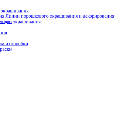
о окрашивания
Линии порошкового окрашивания и декорирования
мации
кового окрашивания
ания
ом из коробки
краски