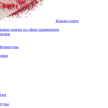
Краски-спреи
овые краски по сфере применения
дисков
и фурнитуры
хники
в
аски
итуры