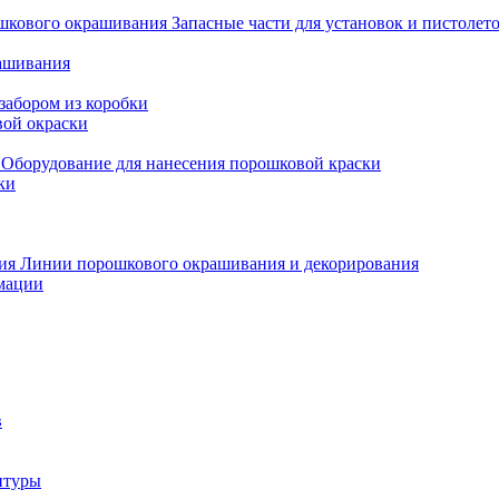
Запасные части для установок и пистоле
рашивания
забором из коробки
вой окраски
Оборудование для нанесения порошковой краски
ки
Линии порошкового окрашивания и декорирования
мации
в
итуры