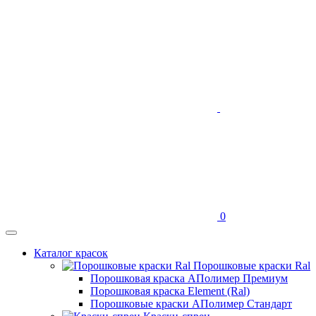
0
Каталог красок
Порошковые краски Ral
Порошковая краска АПолимер Премиум
Порошковая краска Element (Ral)
Порошковые краски АПолимер Стандарт