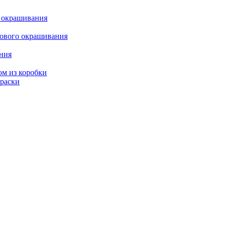
о окрашивания
кового окрашивания
ания
ом из коробки
краски