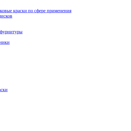
овые краски по сфере применения
дисков
и фурнитуры
хники
аски