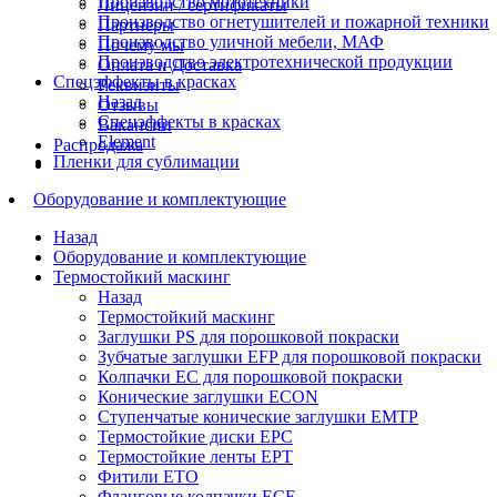
Производство мототехники
Лицензии / сертификаты
Производство огнетушителей и пожарной техники
Партнеры
Производство уличной мебели, МАФ
Почему мы
Производство электротехнической продукции
Оплата и Доставка
Спецэффекты в красках
Реквизиты
Назад
Отзывы
Спецэффекты в красках
Вакансии
Element
Распродажа
Пленки для сублимации
Оборудование и комплектующие
Назад
Оборудование и комплектующие
Термостойкий маскинг
Назад
Термостойкий маскинг
Заглушки PS для порошковой покраски
Зубчатые заглушки EFP для порошковой покраски
Колпачки ЕС для порошковой покраски
Конические заглушки ECON
Ступенчатые конические заглушки EMTP
Термостойкие диски EPC
Термостойкие ленты EPT
Фитили ETO
Фланговые колпачки ECE