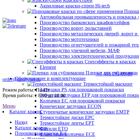
Краски-спреи
Акриловые краски-спреи Hi-tech
Порошк
Автомобильная промышленность и покраска 
Производство банковских шкафов/сейфов
Производство ворот, рольставней
Производство металлических дверей, ворот 
Производство мототехники
Производство огнетушителей и пожарной те
Производство уличной мебели, МАФ
Производство электротехнической продукции
Спецэффекты в красках
Element
Пленки для сублимации
+7 495 181-09-99
Оборудование и комплектующие
order@apolymer.ru
Термостойкий маскинг
Заглушки PS для порошковой покраски
Режим работы: Пн-Пт
Зубчатые заглушки EFP для порошковой покр
Время работы: с 8:00 до 18:00
Колпачки ЕС для порошковой покраски
Меню
Конические заглушки ECON
Каталог красок
Ступенчатые конические заглушки EMTP
Термостойкие диски EPC
Назад
Термостойкие ленты EPT
Каталог красок
Фитили ETO
Порошковые краски Ral
Фланговые колпачки ECE
Назад