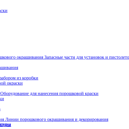
аски
Запасные части для установок и пистоле
рашивания
забором из коробки
вой окраски
Оборудование для нанесения порошковой краски
ки
в
Линии порошкового окрашивания и декорирования
итуры
мации