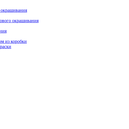
о окрашивания
кового окрашивания
ания
ом из коробки
краски