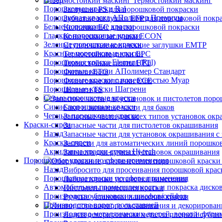
Термостойкий маскинг
Порошковые краски Ral
Заглушки PS для порошковой покраски
Порошковая краска АПолимер Премиум
Зубчатые заглушки EFP для порошковой покр
Белые порошковые краски
Колпачки ЕС для порошковой покраски
Гладкие порошковые краски
Конические заглушки ECON
Зеленые порошковые краски
Ступенчатые конические заглушки EMTP
Красные порошковые краски
Термостойкие диски EPC
Порошковая краска Element (Ral)
Термостойкие ленты EPT
Порошковые краски АПолимер Стандарт
Фитили ETO
Порошковые краски с поверхностью Муар
Фланговые колпачки ECE
Порошковые краски Шагрени
Шланги TS
Серые порошковые краски
Синие порошковые краски
Баки и запасные части для баков
Черные порошковые краски
Запасные части для всех типов установок ок
Краски-спреи
Запасные части для пистолетов окрашивания
Назад
Запасные части для установок окрашивания с 
Краски-спреи
Запчасти для автоматических линий порошко
Акриловые краски-спреи Hi-tech
Запчасти для ручных установок окрашивания
Порошковые краски по сфере применения
Назад
Вибросито для просеивания порошковой крас
Порошковые краски по сфере применения
Лабораторные установки нанесения
Автомобильная промышленность и покраска диско
Пистолеты нанесения краски
Производство банковских шкафов/сейфов
Ручные установки нанесения краски
Производство ворот, рольставней
Производство металлических дверей, ворот и фурн
Линия декорирования металла пленкой субли