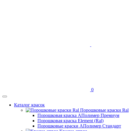
0
Каталог красок
Порошковые краски Ral
Порошковая краска АПолимер Премиум
Порошковая краска Element (Ral)
Порошковые краски АПолимер Стандарт