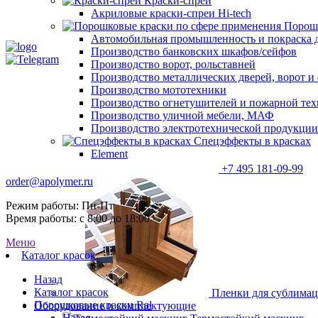
Краски-спреи
Акриловые краски-спреи Hi-tech
Порошк
Автомобильная промышленность и покраска 
Производство банковских шкафов/сейфов
Производство ворот, рольставней
Производство металлических дверей, ворот 
Производство мототехники
Производство огнетушителей и пожарной те
Производство уличной мебели, МАФ
Производство электротехнической продукции
Спецэффекты в красках
Element
+7 495 181-09-99
order@apolymer.ru
Режим работы: Пн-Пт
Время работы: с 8:00 до 18:00
Меню
Каталог красок
Назад
Каталог красок
Пленки для сублима
Порошковые краски Ral
Оборудование и комплектующие
Назад