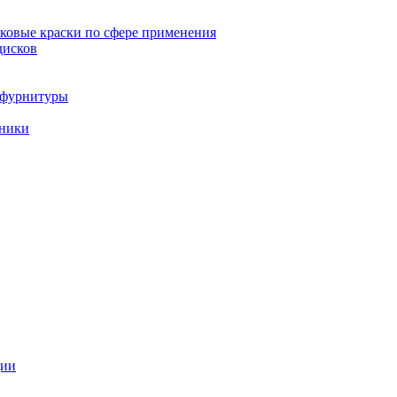
овые краски по сфере применения
дисков
и фурнитуры
хники
ции