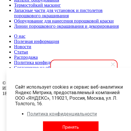
Термостойкий маскинг
Запасные части для установок и пистолетов
порошкового окрашивания
Оборудование для нанесения порошковой краски
Линии порошкового окрашивания и декорирования
О нас
Полезная информация
Новости
Статьи
Распродажа
Политика конфиденциальности
Соглашение на обработку персональных данных
Карта сайта
АПолимер
© 1999-2026 Все права защищены.
ООО «АПолимер 3857»
Сайт использует cookies и сервис веб-аналитики
ИНН: 9702043058 ОГРН: 1227700282040
Здравствуйте! Мы готовы
Яндекс Метрика, предоставляемый компанией
18 +
помочь вам. Напишите, если у
ООО «ЯНДЕКС», 119021, Россия, Москва, ул. Л.
вас появятся вопросы.
Толстого, 16.
Краски
Политика конфиденциальности
Оборудование и комплектующие
Принять
Услуги