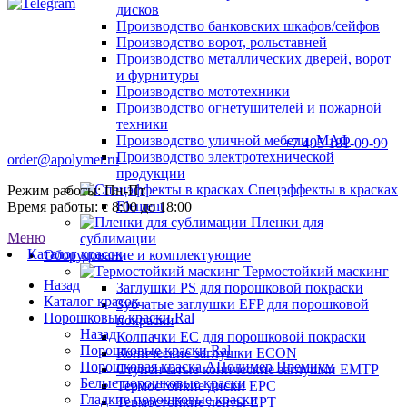
дисков
Производство банковских шкафов/сейфов
Производство ворот, рольставней
Производство металлических дверей, ворот
и фурнитуры
Производство мототехники
Производство огнетушителей и пожарной
техники
Производство уличной мебели, МАФ
+7 495 181-09-99
Производство электротехнической
order@apolymer.ru
продукции
Спецэффекты в красках
Режим работы: Пн-Пт
Element
Время работы: с 8:00 до 18:00
Пленки для
Меню
сублимации
Каталог красок
Оборудование и комплектующие
Термостойкий маскинг
Назад
Заглушки PS для порошковой покраски
Каталог красок
Зубчатые заглушки EFP для порошковой
Порошковые краски Ral
покраски
Назад
Колпачки ЕС для порошковой покраски
Порошковые краски Ral
Конические заглушки ECON
Порошковая краска АПолимер Премиум
Ступенчатые конические заглушки EMTP
Белые порошковые краски
Термостойкие диски EPC
Гладкие порошковые краски
Термостойкие ленты EPT