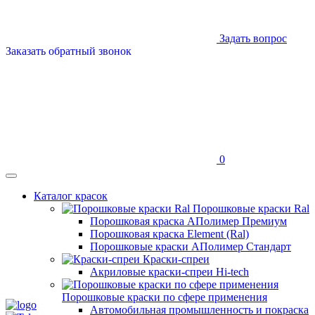
Задать вопрос
Заказать обратный звонок
0
Каталог красок
Порошковые краски Ral
Порошковая краска АПолимер Премиум
Порошковая краска Element (Ral)
Порошковые краски АПолимер Стандарт
Краски-спреи
Акриловые краски-спреи Hi-tech
Порошковые краски по сфере применения
Автомобильная промышленность и покраска