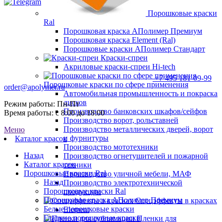
Порошковые краски
Ral
Порошковая краска АПолимер Премиум
Порошковая краска Element (Ral)
Порошковые краски АПолимер Стандарт
Краски-спреи
Акриловые краски-спреи Hi-tech
+7 495 181-09-99
Порошковые краски по сфере применения
order@apolymer.ru
Автомобильная промышленность и покраска
дисков
Режим работы: Пн-Пт
Производство банковских шкафов/сейфов
Время работы: с 8:00 до 18:00
Производство ворот, рольставней
Производство металлических дверей, ворот
Меню
и фурнитуры
Каталог красок
Производство мототехники
Назад
Производство огнетушителей и пожарной
Каталог красок
техники
Порошковые краски Ral
Производство уличной мебели, МАФ
Назад
Производство электротехнической
Порошковые краски Ral
продукции
Порошковая краска АПолимер Премиум
Спецэффекты в красках
Белые порошковые краски
Element
Гладкие порошковые краски
Пленки для