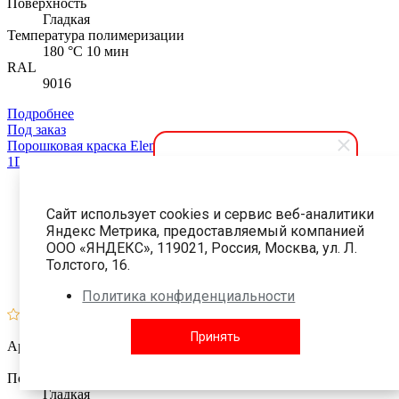
Поверхность
Гладкая
Температура полимеризации
180 °C 10 мин
RAL
9016
Подробнее
Под заказ
Порошковая краска Element 9016 EP/PE tribo Гладкая
1D982S9016
АПолимер
Сайт использует cookies и сервис веб-аналитики
Здравствуйте! Мы готовы
Яндекс Метрика, предоставляемый компанией
помочь вам. Напишите, если у
ООО «ЯНДЕКС», 119021, Россия, Москва, ул. Л.
вас появятся вопросы.
Толстого, 16.
Политика конфиденциальности
Избранное
Принять
Артикул
1D982S9016
Поверхность
Гладкая