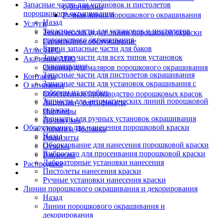
Запасные части для установок и пистолетов
сублимации
порошкового окрашивания
Ручная линия порошкового окрашивания
Назад
Услуги
Запасные части для установок и пистолетов
Технический аудит линии порошковой окраски
порошкового окрашивания
Гарантийное обслуживание
Баки и запасные части для баков
Атлас ПРО
Запасные части для всех типов установок
Академия АПО
окрашивания
Семинар для маляров порошкового окрашивания
Запасные части для пистолетов окрашивания
Контакты
Запасные части для установок окрашивания с
О компании
забором из коробки
Собственное производство порошковых красок
Запчасти для автоматических линий порошковой
Лицензии / сертификаты
окраски
Партнеры
Запчасти для ручных установок окрашивания
Почему мы
Оборудование для нанесения порошковой краски
Оплата и Доставка
Назад
Реквизиты
Оборудование для нанесения порошковой краски
Отзывы
Вибросито для просеивания порошковой краски
Вакансии
Лабораторные установки нанесения
Распродажа
Пистолеты нанесения краски
Ручные установки нанесения краски
Линии порошкового окрашивания и декорирования
Назад
Линии порошкового окрашивания и
декорирования