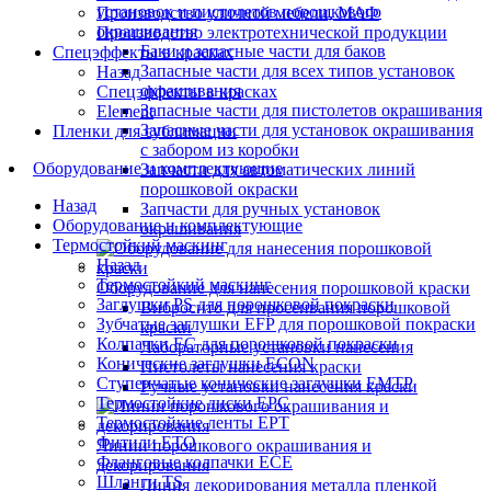
установок и пистолетов порошкового
Производство уличной мебели, МАФ
окрашивания
Производство электротехнической продукции
Баки и запасные части для баков
Спецэффекты в красках
Запасные части для всех типов установок
Назад
окрашивания
Спецэффекты в красках
Запасные части для пистолетов окрашивания
Element
Запасные части для установок окрашивания
Пленки для сублимации
с забором из коробки
Оборудование и комплектующие
Запчасти для автоматических линий
порошковой окраски
Назад
Запчасти для ручных установок
Оборудование и комплектующие
окрашивания
Термостойкий маскинг
Назад
Термостойкий маскинг
Оборудование для нанесения порошковой краски
Заглушки PS для порошковой покраски
Вибросито для просеивания порошковой
Зубчатые заглушки EFP для порошковой покраски
краски
Колпачки ЕС для порошковой покраски
Лабораторные установки нанесения
Конические заглушки ECON
Пистолеты нанесения краски
Ступенчатые конические заглушки EMTP
Ручные установки нанесения краски
Термостойкие диски EPC
Термостойкие ленты EPT
Фитили ETO
Линии порошкового окрашивания и
Фланговые колпачки ECE
декорирования
Шланги TS
Линия декорирования металла пленкой