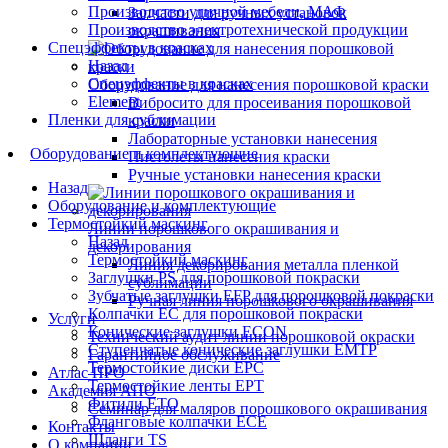
Производство уличной мебели, МАФ
Запчасти для ручных установок
Производство электротехнической продукции
окрашивания
Спецэффекты в красках
Назад
Спецэффекты в красках
Оборудование для нанесения порошковой краски
Element
Вибросито для просеивания порошковой
Пленки для сублимации
краски
Лабораторные установки нанесения
Оборудование и комплектующие
Пистолеты нанесения краски
Ручные установки нанесения краски
Назад
Оборудование и комплектующие
Термостойкий маскинг
Линии порошкового окрашивания и
Назад
декорирования
Термостойкий маскинг
Линия декорирования металла пленкой
Заглушки PS для порошковой покраски
сублимации
Зубчатые заглушки EFP для порошковой покраски
Ручная линия порошкового окрашивания
Колпачки ЕС для порошковой покраски
Услуги
Конические заглушки ECON
Технический аудит линии порошковой окраски
Ступенчатые конические заглушки EMTP
Гарантийное обслуживание
Термостойкие диски EPC
Атлас ПРО
Термостойкие ленты EPT
Академия АПО
Фитили ETO
Семинар для маляров порошкового окрашивания
Фланговые колпачки ECE
Контакты
Шланги TS
О компании