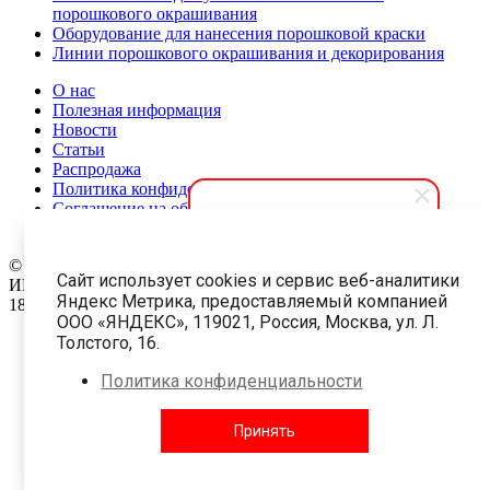
порошкового окрашивания
Оборудование для нанесения порошковой краски
Линии порошкового окрашивания и декорирования
О нас
Полезная информация
Новости
Статьи
Распродажа
Политика конфиденциальности
Соглашение на обработку персональных данных
Карта сайта
АПолимер
© 1999-2026 Все права защищены.
ООО «АПолимер 3857»
Сайт использует cookies и сервис веб-аналитики
ИНН: 9702043058 ОГРН: 1227700282040
Здравствуйте! Мы готовы
Яндекс Метрика, предоставляемый компанией
18 +
помочь вам. Напишите, если у
ООО «ЯНДЕКС», 119021, Россия, Москва, ул. Л.
вас появятся вопросы.
Толстого, 16.
Краски
Политика конфиденциальности
Оборудование и комплектующие
Принять
Услуги
Контакты