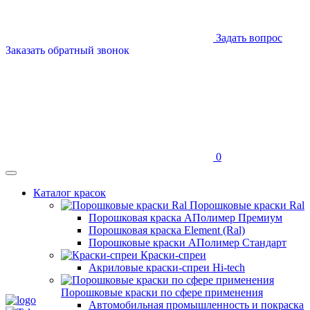
Задать вопрос
Заказать обратный звонок
0
Каталог красок
Порошковые краски Ral
Порошковая краска АПолимер Премиум
Порошковая краска Element (Ral)
Порошковые краски АПолимер Стандарт
Краски-спреи
Акриловые краски-спреи Hi-tech
Порошковые краски по сфере применения
Автомобильная промышленность и покраска