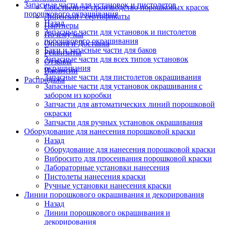
Запасные части для установок и пистолетов
Собственное производство порошковых красок
порошкового окрашивания
Лицензии / сертификаты
Назад
Партнеры
Запасные части для установок и пистолетов
Почему мы
порошкового окрашивания
Оплата и Доставка
Баки и запасные части для баков
Реквизиты
Запасные части для всех типов установок
Отзывы
окрашивания
Вакансии
Запасные части для пистолетов окрашивания
Распродажа
Запасные части для установок окрашивания с
забором из коробки
Запчасти для автоматических линий порошковой
окраски
Запчасти для ручных установок окрашивания
Оборудование для нанесения порошковой краски
Назад
Оборудование для нанесения порошковой краски
Вибросито для просеивания порошковой краски
Лабораторные установки нанесения
Пистолеты нанесения краски
Ручные установки нанесения краски
Линии порошкового окрашивания и декорирования
Назад
Линии порошкового окрашивания и
декорирования