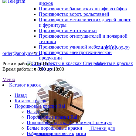
дисков
Производство банковских шкафов/сейфов
Производство ворот, рольставней
Производство металлических дверей, ворот
и фурнитуры
Производство мототехники
Производство огнетушителей и пожарной
техники
Производство уличной мебели, МАФ
+7 495 181-09-99
Производство электротехнической
order@apolymer.ru
продукции
Спецэффекты в красках
Режим работы: Пн-Пт
Element
Время работы: с 8:00 до 18:00
Меню
Каталог красок
Назад
Каталог красок
Порошковые краски Ral
Назад
Порошковые краски Ral
Порошковая краска АПолимер Премиум
Белые порошковые краски
Пленки для
Гладкие порошковые краски
сублимации