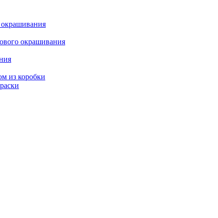
о окрашивания
кового окрашивания
ания
ом из коробки
краски