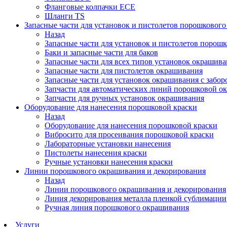
Фланговые колпачки ECE
Шланги TS
Запасные части для установок и пистолетов порошковог
Назад
Запасные части для установок и пистолетов порош
Баки и запасные части для баков
Запасные части для всех типов установок окрашив
Запасные части для пистолетов окрашивания
Запасные части для установок окрашивания с забор
Запчасти для автоматических линий порошковой о
Запчасти для ручных установок окрашивания
Оборудование для нанесения порошковой краски
Назад
Оборудование для нанесения порошковой краски
Вибросито для просеивания порошковой краски
Лабораторные установки нанесения
Пистолеты нанесения краски
Ручные установки нанесения краски
Линии порошкового окрашивания и декорирования
Назад
Линии порошкового окрашивания и декорирования
Линия декорирования металла пленкой сублимации
Ручная линия порошкового окрашивания
Услуги