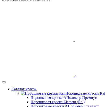
0
Каталог красок
Порошковые краски Ral
Порошковая краска АПолимер Премиум
Порошковая краска Element (Ral)
Порошковые краски АПолимер Стандарт