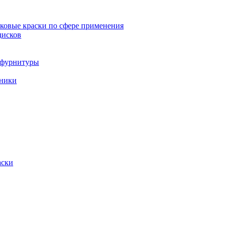
овые краски по сфере применения
дисков
и фурнитуры
хники
аски