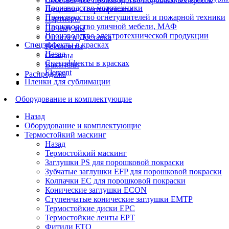
Собственное производство порошковых красок
Производство мототехники
Лицензии / сертификаты
Производство огнетушителей и пожарной техники
Партнеры
Производство уличной мебели, МАФ
Почему мы
Производство электротехнической продукции
Оплата и Доставка
Спецэффекты в красках
Реквизиты
Назад
Отзывы
Спецэффекты в красках
Вакансии
Element
Распродажа
Пленки для сублимации
Оборудование и комплектующие
Назад
Оборудование и комплектующие
Термостойкий маскинг
Назад
Термостойкий маскинг
Заглушки PS для порошковой покраски
Зубчатые заглушки EFP для порошковой покраски
Колпачки ЕС для порошковой покраски
Конические заглушки ECON
Ступенчатые конические заглушки EMTP
Термостойкие диски EPC
Термостойкие ленты EPT
Фитили ETO