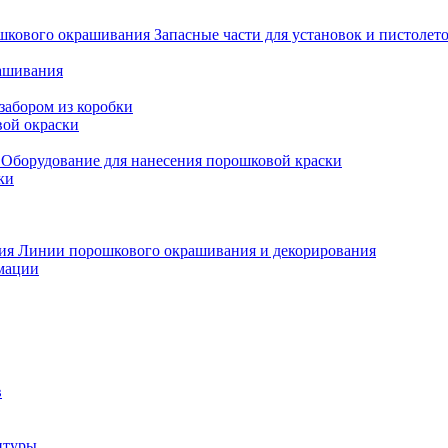
Запасные части для установок и пистоле
рашивания
забором из коробки
вой окраски
Оборудование для нанесения порошковой краски
ки
Линии порошкового окрашивания и декорирования
мации
в
итуры