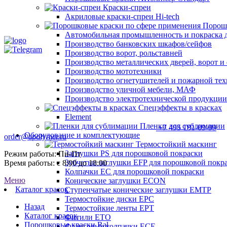
Краски-спреи
Акриловые краски-спреи Hi-tech
Порошк
Автомобильная промышленность и покраска 
Производство банковских шкафов/сейфов
Производство ворот, рольставней
Производство металлических дверей, ворот 
Производство мототехники
Производство огнетушителей и пожарной те
Производство уличной мебели, МАФ
Производство электротехнической продукции
Спецэффекты в красках
Element
Пленки для сублимации
+7 495 181-09-99
Оборудование и комплектующие
order@apolymer.ru
Термостойкий маскинг
Заглушки PS для порошковой покраски
Режим работы: Пн-Пт
Зубчатые заглушки EFP для порошковой покр
Время работы: с 8:00 до 18:00
Колпачки ЕС для порошковой покраски
Меню
Конические заглушки ECON
Каталог красок
Ступенчатые конические заглушки EMTP
Термостойкие диски EPC
Назад
Термостойкие ленты EPT
Каталог красок
Фитили ETO
Порошковые краски Ral
Фланговые колпачки ECE