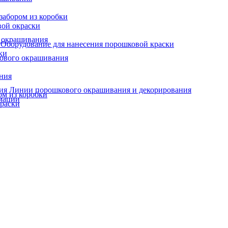
забором из коробки
вой окраски
о окрашивания
Оборудование для нанесения порошковой краски
ки
кового окрашивания
ания
Линии порошкового окрашивания и декорирования
ом из коробки
мации
краски