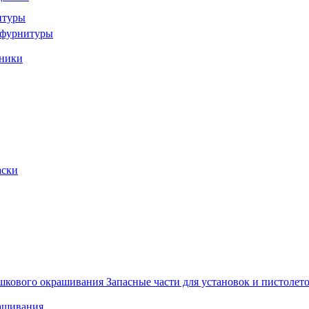
итуры
и фурнитуры
хники
аски
Запасные части для установок и пистоле
рашивания