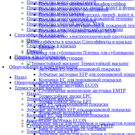
Производство ворот, рольставней
Производство банковских шкафов/сейфов
Производство металлических дверей, ворот и фурн
Производство ворот, рольставней
Производство мототехники
Производство металлических дверей, ворот 
Производство огнетушителей и пожарной техники
Производство мототехники
Производство уличной мебели, МАФ
Производство огнетушителей и пожарной те
Производство электротехнической продукции
Производство уличной мебели, МАФ
Спецэффекты в красках
Производство электротехнической продукции
Назад
Спецэффекты в красках
Спецэффекты в красках
Element
Element
Пленки для сублимации
Пленки для сублимации
Оборудование и комплектующие
Термостойкий маскинг
Оборудование и комплектующие
Заглушки PS для порошковой покраски
Зубчатые заглушки EFP для порошковой покр
Назад
Колпачки ЕС для порошковой покраски
Оборудование и комплектующие
Конические заглушки ECON
Термостойкий маскинг
Ступенчатые конические заглушки EMTP
Назад
Термостойкие диски EPC
Термостойкий маскинг
Термостойкие ленты EPT
Заглушки PS для порошковой покраски
Фитили ETO
Зубчатые заглушки EFP для порошковой покраски
Фланговые колпачки ECE
Колпачки ЕС для порошковой покраски
Шланги TS
Конические заглушки ECON
Ступенчатые конические заглушки EMTP
Баки и запасные части для баков
Термостойкие диски EPC
Запасные части для всех типов установок ок