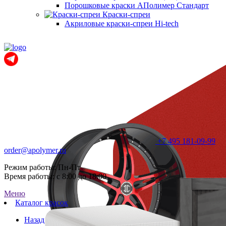
Порошковые краски АПолимер Стандарт
Краски-спреи
Акриловые краски-спреи Hi-tech
+7 495 181-09-99
order@apolymer.ru
Режим работы: Пн-Пт
Время работы: с 8:00 до 18:00
Меню
Каталог красок
Назад